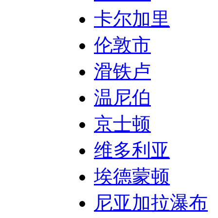
卡尔加里
伦敦市
滑铁卢
温尼伯
京士顿
维多利亚
埃德蒙顿
尼亚加拉瀑布