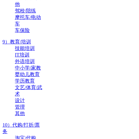
他
驾校/陪练
摩托车/电动
车
车保险
9）教育/培训
技能培训
IT培训
外语培训
中小学/家教
婴幼儿教育
学历教育
文艺/体育/武
术
设计
管理
其他
10）代购/打折/票
务
淘宝/代购