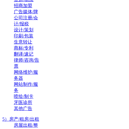
招商加盟
广告媒体/牌
公司注册/会
计/报税
设计/策划
印刷/包装
生意转让
商标/专利
翻译/速记
律师/咨询/告
票
网络维护/服
务器
网站制作/服
务
喷绘/制卡
牙医诊所
其他广告
5）房产/租房/出租
房屋出租/整