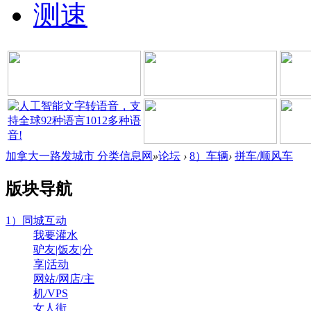
测速
加拿大一路发城市 分类信息网
»
论坛
›
8）车辆
›
拼车/顺风车
版块导航
1）同城互动
我要灌水
驴友|饭友|分
享|活动
网站/网店/主
机/VPS
女人街