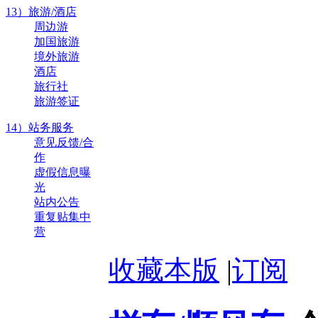
13）旅游/酒店
周边游
加国旅游
境外旅游
酒店
旅行社
旅游签证
14）站务服务
意见反馈/合
作
虚假信息曝
光
站内公告
重复贴集中
营
收藏本版
|
订阅