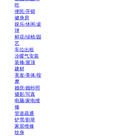
吃
便民/开锁
健身房
娱乐/休闲/桌
球
鲜花/绿植/园
艺
车位出租
冷暖气安装
装修/屋顶
建材
美发/美体/按
摩
婚庆/婚纱照
摄影/写真
电脑/家电维
修
管道疏通
铲雪/割草
家居维修
纹身