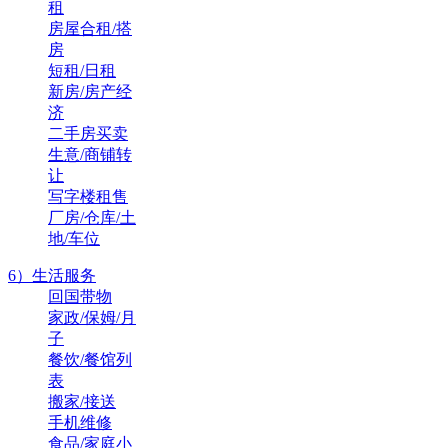
租
房屋合租/搭
房
短租/日租
新房/房产经
济
二手房买卖
生意/商铺转
让
写字楼租售
厂房/仓库/土
地/车位
6）生活服务
回国带物
家政/保姆/月
子
餐饮/餐馆列
表
搬家/接送
手机维修
食品/家庭小