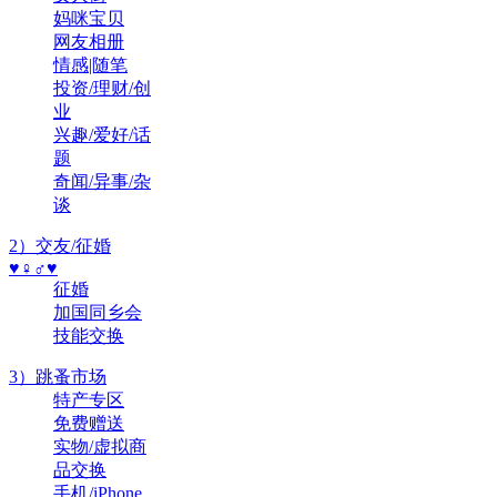
妈咪宝贝
网友相册
情感|随笔
投资/理财/创
业
兴趣/爱好/话
题
奇闻/异事/杂
谈
2）交友/征婚
♥♀♂♥
征婚
加国同乡会
技能交换
3）跳蚤市场
特产专区
免费赠送
实物/虚拟商
品交换
手机/iPhone