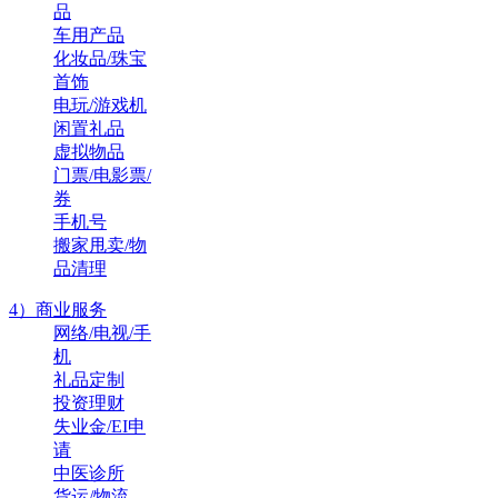
品
车用产品
化妆品/珠宝
首饰
电玩/游戏机
闲置礼品
虚拟物品
门票/电影票/
券
手机号
搬家甩卖/物
品清理
4）商业服务
网络/电视/手
机
礼品定制
投资理财
失业金/EI申
请
中医诊所
货运/物流