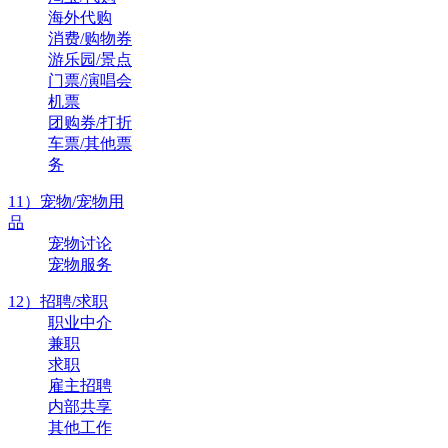
海外代购
消费/购物券
游乐园/景点
门票/演唱会
机票
团购券/打折
车票/其他票
务
11）宠物/宠物用
品
宠物讨论
宠物服务
12）招聘/求职
职业中介
兼职
求职
雇主招聘
内部共享
其他工作