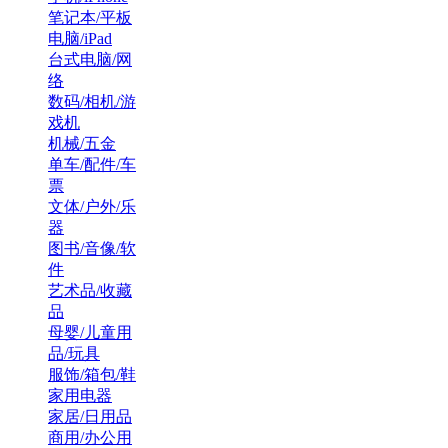
笔记本/平板
电脑/iPad
台式电脑/网
络
数码/相机/游
戏机
机械/五金
单车/配件/车
票
文体/户外/乐
器
图书/音像/软
件
艺术品/收藏
品
母婴/儿童用
品/玩具
服饰/箱包/鞋
家用电器
家居/日用品
商用/办公用