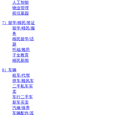
人工智能
物业管理
殡仪墓园
7）留学/移民/签证
留学/移民/服
务
移民留学/话
题
托福/雅思
子女教育
移民新闻
8）车辆
租车/代驾
拼车/顺风车
二手私车买
卖
车行二手车
新车买卖
汽修/保养
车辆配件/其