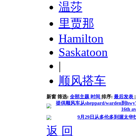
温莎
里贾那
Hamilton
Saskatoon
|
顺风搭车
新窗
筛选:
全部主题
时间
排序:
最后发表
|
提供顺风车从sheppard/warden到hw
16th a
9月29日从多伦多到渥太
返 回