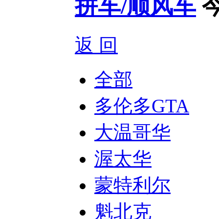
拼车/顺风车
返 回
全部
多伦多GTA
大温哥华
渥太华
蒙特利尔
魁北克