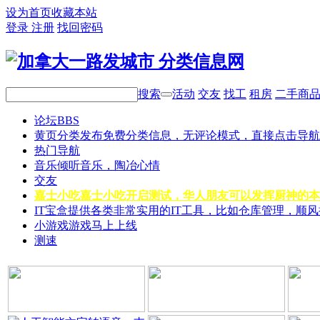
设为首页
收藏本站
登录
注册
找回密码
搜索
活动
交友
找工
租房
二手商
论坛
BBS
黄页分类
发布免费分类信息，无评论模式，直接点击导航
热门导航
音乐
倾听音乐，陶冶心情
交友
嘉士小吃
嘉士小吃开启测试，华人朋友可以发挥厨神的本
IT宝盒
提供各类非常实用的IT工具，比如仓库管理，顺
小游戏
游戏马上上线
测速