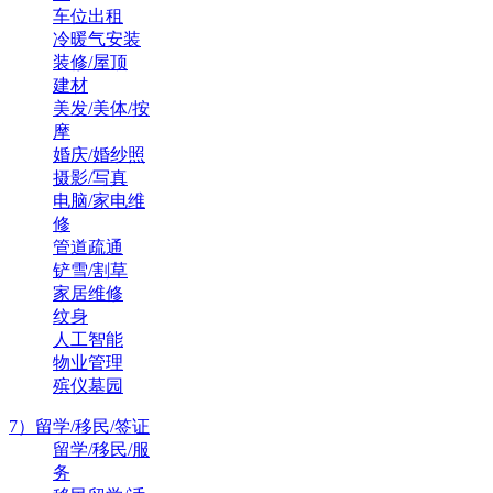
车位出租
冷暖气安装
装修/屋顶
建材
美发/美体/按
摩
婚庆/婚纱照
摄影/写真
电脑/家电维
修
管道疏通
铲雪/割草
家居维修
纹身
人工智能
物业管理
殡仪墓园
7）留学/移民/签证
留学/移民/服
务