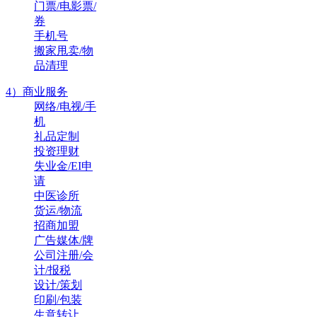
门票/电影票/
券
手机号
搬家甩卖/物
品清理
4）商业服务
网络/电视/手
机
礼品定制
投资理财
失业金/EI申
请
中医诊所
货运/物流
招商加盟
广告媒体/牌
公司注册/会
计/报税
设计/策划
印刷/包装
生意转让