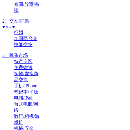
奇闻/异事/杂
谈
2）交友/征婚
♥♀♂♥
征婚
加国同乡会
技能交换
3）跳蚤市场
特产专区
免费赠送
实物/虚拟商
品交换
手机/iPhone
笔记本/平板
电脑/iPad
台式电脑/网
络
数码/相机/游
戏机
机械/五金