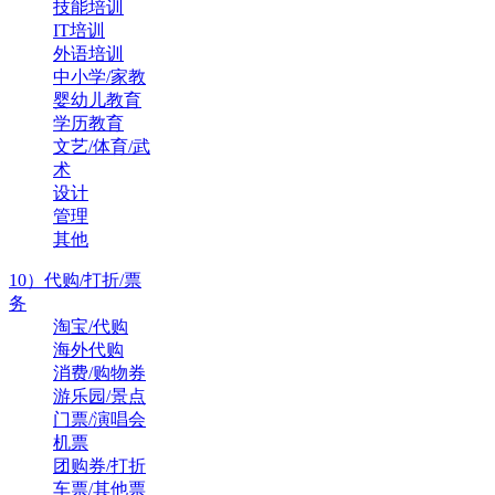
技能培训
IT培训
外语培训
中小学/家教
婴幼儿教育
学历教育
文艺/体育/武
术
设计
管理
其他
10）代购/打折/票
务
淘宝/代购
海外代购
消费/购物券
游乐园/景点
门票/演唱会
机票
团购券/打折
车票/其他票