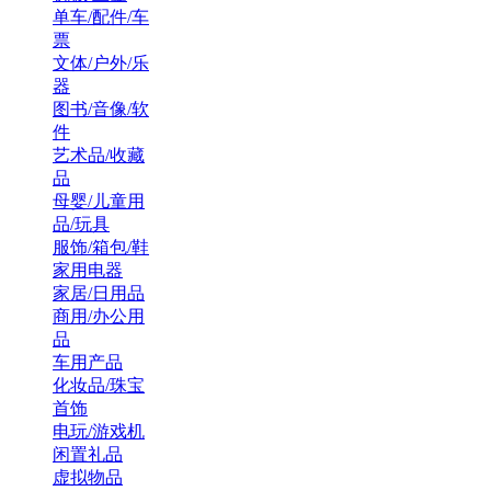
单车/配件/车
票
文体/户外/乐
器
图书/音像/软
件
艺术品/收藏
品
母婴/儿童用
品/玩具
服饰/箱包/鞋
家用电器
家居/日用品
商用/办公用
品
车用产品
化妆品/珠宝
首饰
电玩/游戏机
闲置礼品
虚拟物品