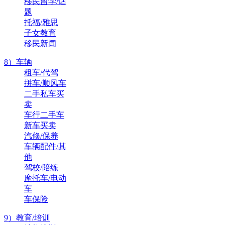
移民留学/话
题
托福/雅思
子女教育
移民新闻
8）车辆
租车/代驾
拼车/顺风车
二手私车买
卖
车行二手车
新车买卖
汽修/保养
车辆配件/其
他
驾校/陪练
摩托车/电动
车
车保险
9）教育/培训