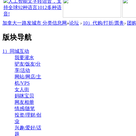
加拿大一路发城市 分类信息网
»
论坛
›
10）代购/打折/票务
›
团购
版块导航
1）同城互动
我要灌水
驴友|饭友|分
享|活动
网站/网店/主
机/VPS
女人街
妈咪宝贝
网友相册
情感|随笔
投资/理财/创
业
兴趣/爱好/话
题