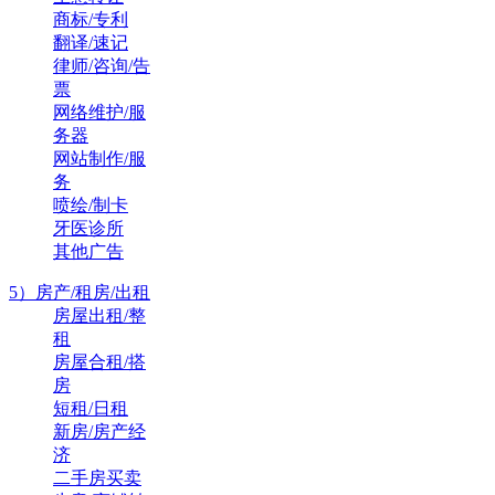
商标/专利
翻译/速记
律师/咨询/告
票
网络维护/服
务器
网站制作/服
务
喷绘/制卡
牙医诊所
其他广告
5）房产/租房/出租
房屋出租/整
租
房屋合租/搭
房
短租/日租
新房/房产经
济
二手房买卖