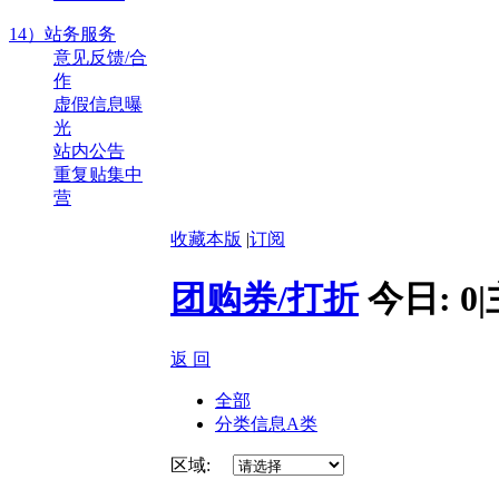
14）站务服务
意见反馈/合
作
虚假信息曝
光
站内公告
重复贴集中
营
收藏本版
|
订阅
团购券/打折
今日:
0
|
返 回
全部
分类信息A类
区域: