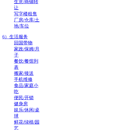
生意/商铺转
让
写字楼租售
厂房/仓库/土
地/车位
6）生活服务
回国带物
家政/保姆/月
子
餐饮/餐馆列
表
搬家/接送
手机维修
食品/家庭小
吃
便民/开锁
健身房
娱乐/休闲/桌
球
鲜花/绿植/园
艺