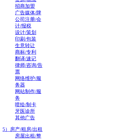
招商加盟
广告媒体/牌
公司注册/会
计/报税
设计/策划
印刷/包装
生意转让
商标/专利
翻译/速记
律师/咨询/告
票
网络维护/服
务器
网站制作/服
务
喷绘/制卡
牙医诊所
其他广告
5）房产/租房/出租
房屋出租/整