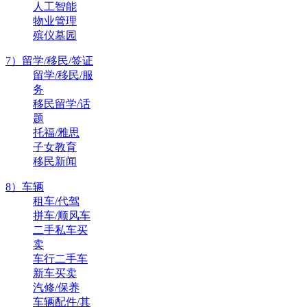
人工智能
物业管理
殡仪墓园
7）留学/移民/签证
留学/移民/服
务
移民留学/话
题
托福/雅思
子女教育
移民新闻
8）车辆
租车/代驾
拼车/顺风车
二手私车买
卖
车行二手车
新车买卖
汽修/保养
车辆配件/其