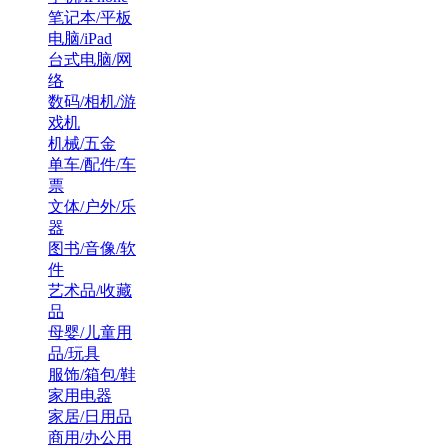
笔记本/平板
电脑/iPad
台式电脑/网
络
数码/相机/游
戏机
机械/五金
单车/配件/车
票
文体/户外/乐
器
图书/音像/软
件
艺术品/收藏
品
母婴/儿童用
品/玩具
服饰/箱包/鞋
家用电器
家居/日用品
商用/办公用