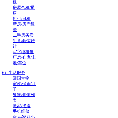
租
房屋合租/搭
房
短租/日租
新房/房产经
济
二手房买卖
生意/商铺转
让
写字楼租售
厂房/仓库/土
地/车位
6）生活服务
回国带物
家政/保姆/月
子
餐饮/餐馆列
表
搬家/接送
手机维修
食品/家庭小