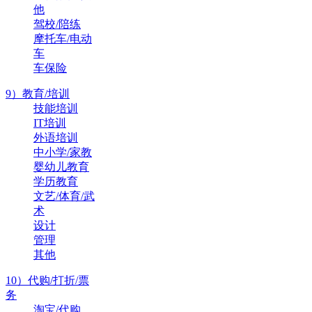
他
驾校/陪练
摩托车/电动
车
车保险
9）教育/培训
技能培训
IT培训
外语培训
中小学/家教
婴幼儿教育
学历教育
文艺/体育/武
术
设计
管理
其他
10）代购/打折/票
务
淘宝/代购