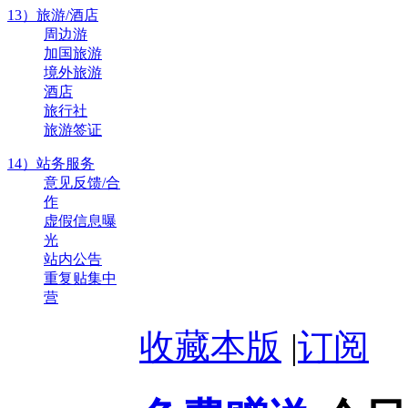
13）旅游/酒店
周边游
加国旅游
境外旅游
酒店
旅行社
旅游签证
14）站务服务
意见反馈/合
作
虚假信息曝
光
站内公告
重复贴集中
营
收藏本版
|
订阅