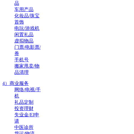
品
车用产品
化妆品/珠宝
首饰
电玩/游戏机
闲置礼品
虚拟物品
门票/电影票/
券
手机号
搬家甩卖/物
品清理
4）商业服务
网络/电视/手
机
礼品定制
投资理财
失业金/EI申
请
中医诊所
货运/物流