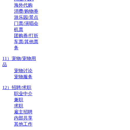
海外代购
消费/购物券
游乐园/景点
门票/演唱会
机票
团购券/打折
车票/其他票
务
11）宠物/宠物用
品
宠物讨论
宠物服务
12）招聘/求职
职业中介
兼职
求职
雇主招聘
内部共享
其他工作