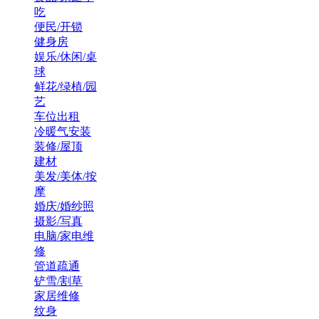
吃
便民/开锁
健身房
娱乐/休闲/桌
球
鲜花/绿植/园
艺
车位出租
冷暖气安装
装修/屋顶
建材
美发/美体/按
摩
婚庆/婚纱照
摄影/写真
电脑/家电维
修
管道疏通
铲雪/割草
家居维修
纹身