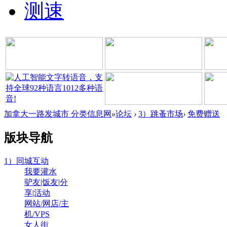
测速
加拿大一路发城市 分类信息网
»
论坛
›
3）跳蚤市场
›
免费赠送
版块导航
1）同城互动
我要灌水
驴友|饭友|分
享|活动
网站/网店/主
机/VPS
女人街