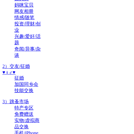
妈咪宝贝
网友相册
情感|随笔
投资/理财/创
业
兴趣/爱好/话
题
奇闻/异事/杂
谈
2）交友/征婚
♥♀♂♥
征婚
加国同乡会
技能交换
3）跳蚤市场
特产专区
免费赠送
实物/虚拟商
品交换
手机/iPhone