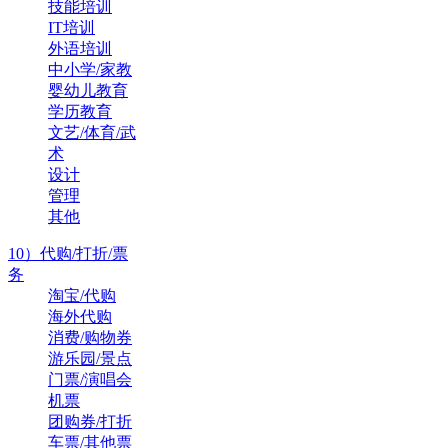
技能培训
IT培训
外语培训
中小学/家教
婴幼儿教育
学历教育
文艺/体育/武
术
设计
管理
其他
10）代购/打折/票
务
淘宝/代购
海外代购
消费/购物券
游乐园/景点
门票/演唱会
机票
团购券/打折
车票/其他票