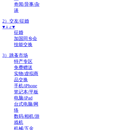
奇闻/异事/杂
谈
2）交友/征婚
♥♀♂♥
征婚
加国同乡会
技能交换
3）跳蚤市场
特产专区
免费赠送
实物/虚拟商
品交换
手机/iPhone
笔记本/平板
电脑/iPad
台式电脑/网
络
数码/相机/游
戏机
机械/五金