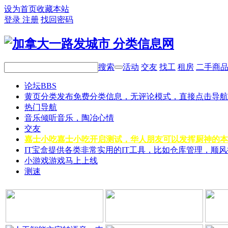
设为首页
收藏本站
登录
注册
找回密码
搜索
活动
交友
找工
租房
二手商
论坛
BBS
黄页分类
发布免费分类信息，无评论模式，直接点击导航
热门导航
音乐
倾听音乐，陶冶心情
交友
嘉士小吃
嘉士小吃开启测试，华人朋友可以发挥厨神的本
IT宝盒
提供各类非常实用的IT工具，比如仓库管理，顺
小游戏
游戏马上上线
测速