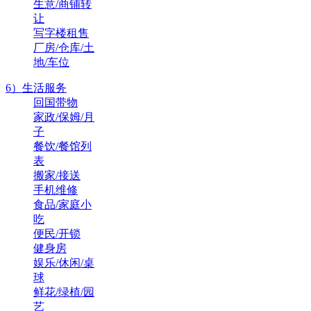
生意/商铺转
让
写字楼租售
厂房/仓库/土
地/车位
6）生活服务
回国带物
家政/保姆/月
子
餐饮/餐馆列
表
搬家/接送
手机维修
食品/家庭小
吃
便民/开锁
健身房
娱乐/休闲/桌
球
鲜花/绿植/园
艺