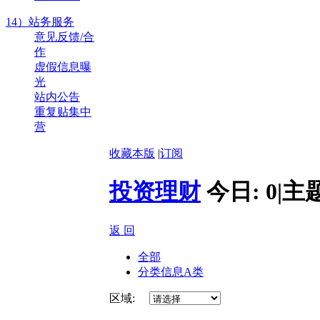
14）站务服务
意见反馈/合
作
虚假信息曝
光
站内公告
重复贴集中
营
收藏本版
|
订阅
投资理财
今日:
0
|
主
返 回
全部
分类信息A类
区域: