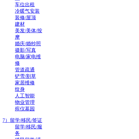
车位出租
冷暖气安装
装修/屋顶
建材
美发/美体/按
摩
婚庆/婚纱照
摄影/写真
电脑/家电维
修
管道疏通
铲雪/割草
家居维修
纹身
人工智能
物业管理
殡仪墓园
7）留学/移民/签证
留学/移民/服
务