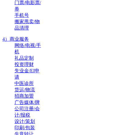
门票/电影票/
券
手机号
搬家甩卖/物
品清理
4）商业服务
网络/电视/手
机
礼品定制
投资理财
失业金/EI申
请
中医诊所
货运/物流
招商加盟
广告媒体/牌
公司注册/会
计/报税
设计/策划
印刷/包装
生意转让