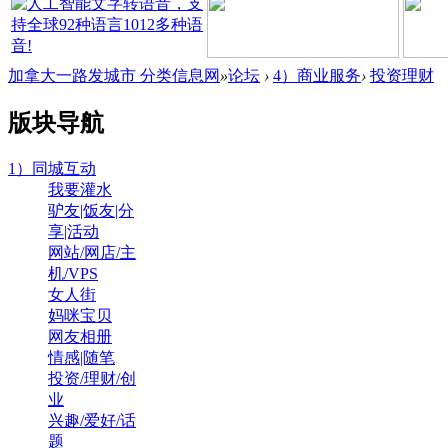
加拿大一路发城市 分类信息网
»
论坛
›
4）商业服务
›
投资理财
版块导航
1）同城互动
我要灌水
驴友|饭友|分
享|活动
网站/网店/主
机/VPS
女人街
妈咪宝贝
网友相册
情感|随笔
投资/理财/创
业
兴趣/爱好/话
题