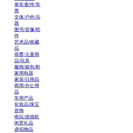
单车/配件/车
票
文体/户外/乐
器
图书/音像/软
件
艺术品/收藏
品
母婴/儿童用
品/玩具
服饰/箱包/鞋
家用电器
家居/日用品
商用/办公用
品
车用产品
化妆品/珠宝
首饰
电玩/游戏机
闲置礼品
虚拟物品