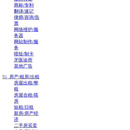
商标/专利
翻译/速记
律师/咨询/告
票
网络维护/服
务器
网站制作/服
务
喷绘/制卡
牙医诊所
其他广告
5）房产/租房/出租
房屋出租/整
租
房屋合租/搭
房
短租/日租
新房/房产经
济
二手房买卖