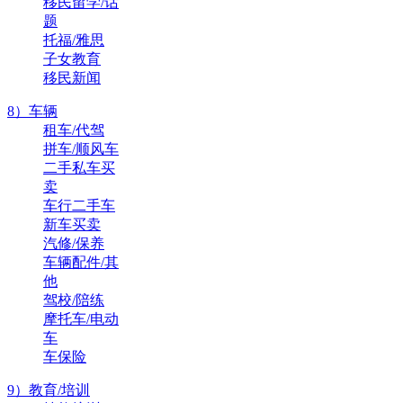
移民留学/话
题
托福/雅思
子女教育
移民新闻
8）车辆
租车/代驾
拼车/顺风车
二手私车买
卖
车行二手车
新车买卖
汽修/保养
车辆配件/其
他
驾校/陪练
摩托车/电动
车
车保险
9）教育/培训