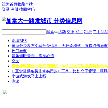
设为首页
收藏本站
登录
注册
找回密码
搜索
活动
交友
找工
租房
二手商
论坛
BBS
黄页分类
发布免费分类信息，无评论模式，直接点击导航
热门导航
音乐
倾听音乐，陶冶心情
交友
嘉士小吃
嘉士小吃开启测试，华人朋友可以发挥厨神的本
IT宝盒
提供各类非常实用的IT工具，比如仓库管理，顺
小游戏
游戏马上上线
测速