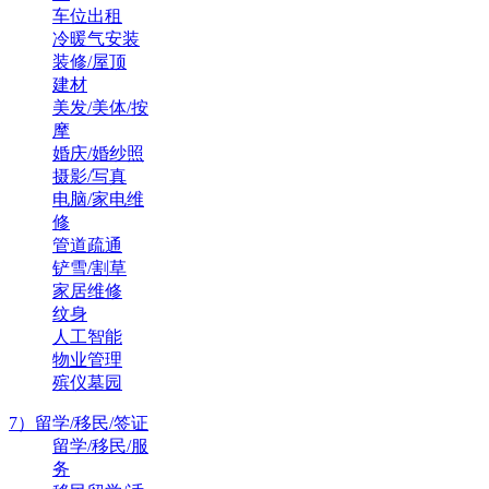
车位出租
冷暖气安装
装修/屋顶
建材
美发/美体/按
摩
婚庆/婚纱照
摄影/写真
电脑/家电维
修
管道疏通
铲雪/割草
家居维修
纹身
人工智能
物业管理
殡仪墓园
7）留学/移民/签证
留学/移民/服
务