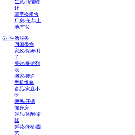
生意/商铺转
让
写字楼租售
厂房/仓库/土
地/车位
6）生活服务
回国带物
家政/保姆/月
子
餐饮/餐馆列
表
搬家/接送
手机维修
食品/家庭小
吃
便民/开锁
健身房
娱乐/休闲/桌
球
鲜花/绿植/园
艺