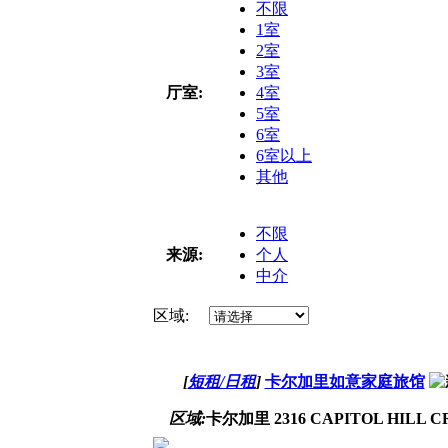
不限
1室
2室
3室
厅室:
4室
5室
6室
6室以上
其他
不限
来源:
个人
中介
区域:
[
短租/日租
]
卡尔加里如意家庭旅馆
区域:
卡尔加里 2316 CAPITOL HILL C