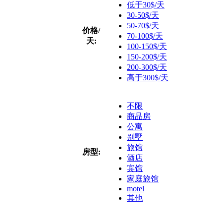
低于30$/天
30-50$/天
50-70$/天
价格/
70-100$/天
天:
100-150$/天
150-200$/天
200-300$/天
高于300$/天
不限
商品房
公寓
别墅
旅馆
房型:
酒店
宾馆
家庭旅馆
motel
其他