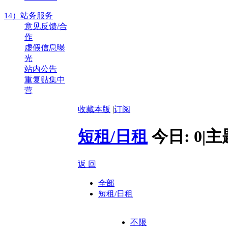
14）站务服务
意见反馈/合
作
虚假信息曝
光
站内公告
重复贴集中
营
收藏本版
|
订阅
短租/日租
今日:
0
|
主
返 回
全部
短租/日租
不限