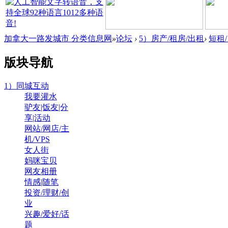
加拿大一路发城市 分类信息网
»
论坛
›
5）房产/租房/出租
›
短租
版块导航
1）同城互动
我要灌水
驴友|饭友|分
享|活动
网站/网店/主
机/VPS
女人街
妈咪宝贝
网友相册
情感|随笔
投资/理财/创
业
兴趣/爱好/话
题