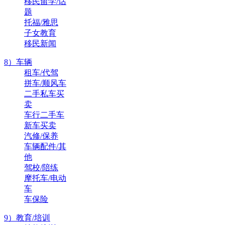
移民留学/话
题
托福/雅思
子女教育
移民新闻
8）车辆
租车/代驾
拼车/顺风车
二手私车买
卖
车行二手车
新车买卖
汽修/保养
车辆配件/其
他
驾校/陪练
摩托车/电动
车
车保险
9）教育/培训