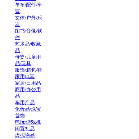
单车/配件/车
票
文体/户外/乐
器
图书/音像/软
件
艺术品/收藏
品
母婴/儿童用
品/玩具
服饰/箱包/鞋
家用电器
家居/日用品
商用/办公用
品
车用产品
化妆品/珠宝
首饰
电玩/游戏机
闲置礼品
虚拟物品