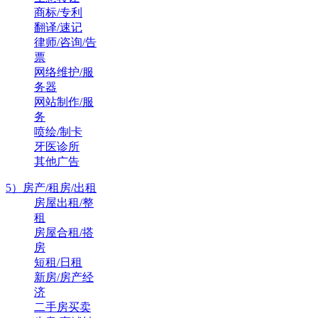
商标/专利
翻译/速记
律师/咨询/告
票
网络维护/服
务器
网站制作/服
务
喷绘/制卡
牙医诊所
其他广告
5）房产/租房/出租
房屋出租/整
租
房屋合租/搭
房
短租/日租
新房/房产经
济
二手房买卖