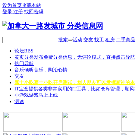
设为首页
收藏本站
登录
注册
找回密码
搜索
活动
交友
找工
租房
二手商
论坛
BBS
黄页分类
发布免费分类信息，无评论模式，直接点击导航
热门导航
音乐
倾听音乐，陶冶心情
交友
嘉士小吃
嘉士小吃开启测试，华人朋友可以发挥厨神的本
IT宝盒
提供各类非常实用的IT工具，比如仓库管理，顺
小游戏
游戏马上上线
测速