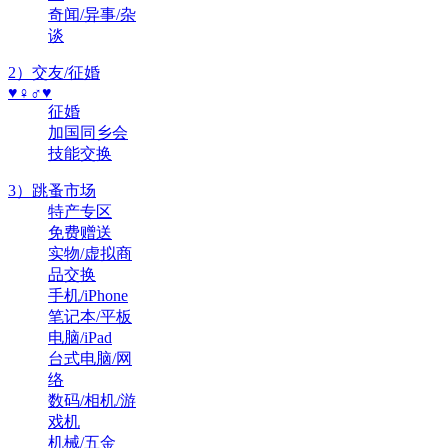
奇闻/异事/杂
谈
2）交友/征婚
♥♀♂♥
征婚
加国同乡会
技能交换
3）跳蚤市场
特产专区
免费赠送
实物/虚拟商
品交换
手机/iPhone
笔记本/平板
电脑/iPad
台式电脑/网
络
数码/相机/游
戏机
机械/五金