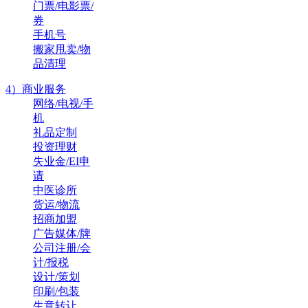
门票/电影票/
券
手机号
搬家甩卖/物
品清理
4）商业服务
网络/电视/手
机
礼品定制
投资理财
失业金/EI申
请
中医诊所
货运/物流
招商加盟
广告媒体/牌
公司注册/会
计/报税
设计/策划
印刷/包装
生意转让