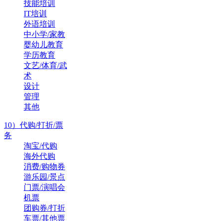
技能培训
IT培训
外语培训
中小学/家教
婴幼儿教育
学历教育
文艺/体育/武
术
设计
管理
其他
10）代购/打折/票
务
淘宝/代购
海外代购
消费/购物券
游乐园/景点
门票/演唱会
机票
团购券/打折
车票/其他票