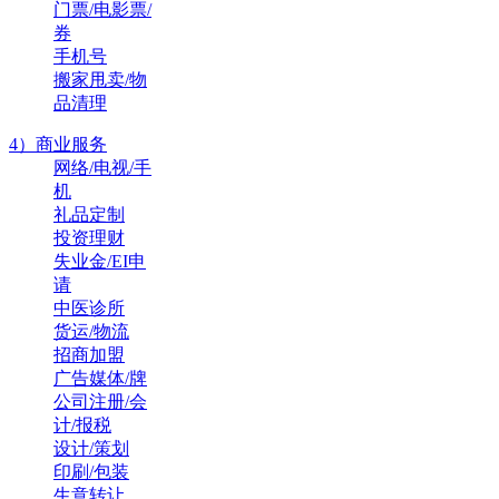
门票/电影票/
券
手机号
搬家甩卖/物
品清理
4）商业服务
网络/电视/手
机
礼品定制
投资理财
失业金/EI申
请
中医诊所
货运/物流
招商加盟
广告媒体/牌
公司注册/会
计/报税
设计/策划
印刷/包装
生意转让