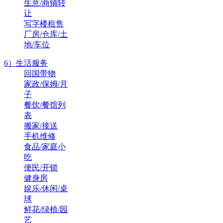
生意/商铺转
让
写字楼租售
厂房/仓库/土
地/车位
6）生活服务
回国带物
家政/保姆/月
子
餐饮/餐馆列
表
搬家/接送
手机维修
食品/家庭小
吃
便民/开锁
健身房
娱乐/休闲/桌
球
鲜花/绿植/园
艺