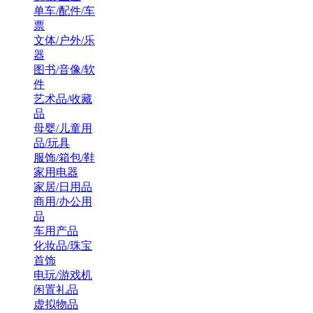
单车/配件/车
票
文体/户外/乐
器
图书/音像/软
件
艺术品/收藏
品
母婴/儿童用
品/玩具
服饰/箱包/鞋
家用电器
家居/日用品
商用/办公用
品
车用产品
化妆品/珠宝
首饰
电玩/游戏机
闲置礼品
虚拟物品