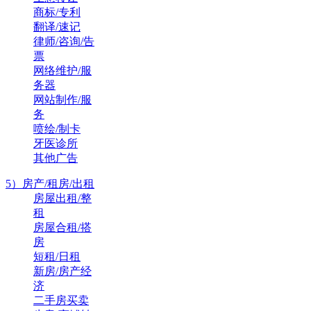
商标/专利
翻译/速记
律师/咨询/告
票
网络维护/服
务器
网站制作/服
务
喷绘/制卡
牙医诊所
其他广告
5）房产/租房/出租
房屋出租/整
租
房屋合租/搭
房
短租/日租
新房/房产经
济
二手房买卖