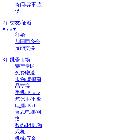
奇闻/异事/杂
谈
2）交友/征婚
♥♀♂♥
征婚
加国同乡会
技能交换
3）跳蚤市场
特产专区
免费赠送
实物/虚拟商
品交换
手机/iPhone
笔记本/平板
电脑/iPad
台式电脑/网
络
数码/相机/游
戏机
机械/五金