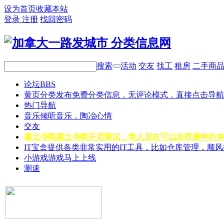
设为首页
收藏本站
登录
注册
找回密码
搜索
活动
交友
找工
租房
二手商
论坛
BBS
黄页分类
发布免费分类信息，无评论模式，直接点击导航
热门导航
音乐
倾听音乐，陶冶心情
交友
嘉士小吃
嘉士小吃开启测试，华人朋友可以发挥厨神的本
IT宝盒
提供各类非常实用的IT工具，比如仓库管理，顺
小游戏
游戏马上上线
测速