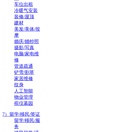
车位出租
冷暖气安装
装修/屋顶
建材
美发/美体/按
摩
婚庆/婚纱照
摄影/写真
电脑/家电维
修
管道疏通
铲雪/割草
家居维修
纹身
人工智能
物业管理
殡仪墓园
7）留学/移民/签证
留学/移民/服
务