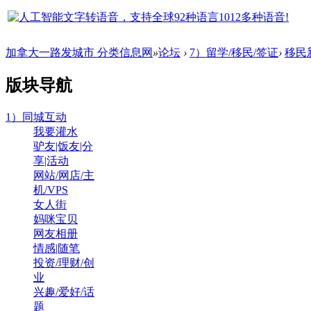
加拿大一路发城市 分类信息网
»
论坛
›
7）留学/移民/签证
›
移民
版块导航
1）同城互动
我要灌水
驴友|饭友|分
享|活动
网站/网店/主
机/VPS
女人街
妈咪宝贝
网友相册
情感|随笔
投资/理财/创
业
兴趣/爱好/话
题