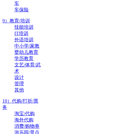
车
车保险
9）教育/培训
技能培训
IT培训
外语培训
中小学/家教
婴幼儿教育
学历教育
文艺/体育/武
术
设计
管理
其他
10）代购/打折/票
务
淘宝/代购
海外代购
消费/购物券
游乐园/景点