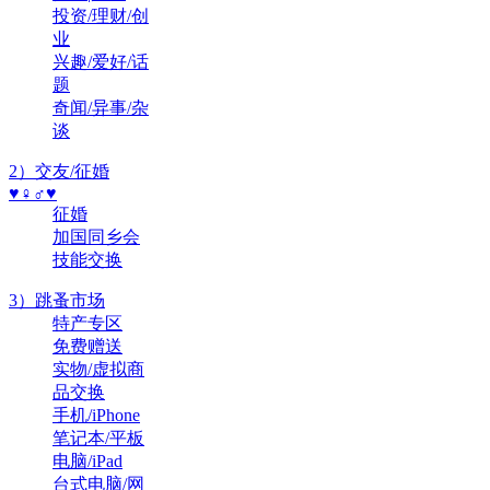
投资/理财/创
业
兴趣/爱好/话
题
奇闻/异事/杂
谈
2）交友/征婚
♥♀♂♥
征婚
加国同乡会
技能交换
3）跳蚤市场
特产专区
免费赠送
实物/虚拟商
品交换
手机/iPhone
笔记本/平板
电脑/iPad
台式电脑/网