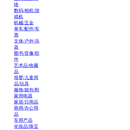
络
数码/相机/游
戏机
机械/五金
单车/配件/车
票
文体/户外/乐
器
图书/音像/软
件
艺术品/收藏
品
母婴/儿童用
品/玩具
服饰/箱包/鞋
家用电器
家居/日用品
商用/办公用
品
车用产品
化妆品/珠宝