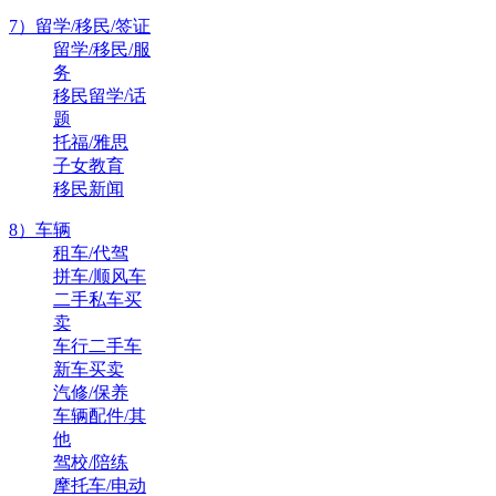
7）留学/移民/签证
留学/移民/服
务
移民留学/话
题
托福/雅思
子女教育
移民新闻
8）车辆
租车/代驾
拼车/顺风车
二手私车买
卖
车行二手车
新车买卖
汽修/保养
车辆配件/其
他
驾校/陪练
摩托车/电动