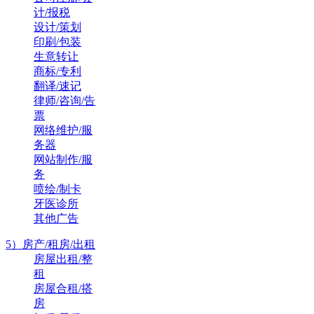
计/报税
设计/策划
印刷/包装
生意转让
商标/专利
翻译/速记
律师/咨询/告
票
网络维护/服
务器
网站制作/服
务
喷绘/制卡
牙医诊所
其他广告
5）房产/租房/出租
房屋出租/整
租
房屋合租/搭
房