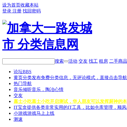
设为首页
收藏本站
登录
注册
找回密码
搜索
活动
交友
找工
租房
二手商
论坛
BBS
黄页分类
发布免费分类信息，无评论模式，直接点击导航
热门导航
音乐
倾听音乐，陶冶心情
交友
嘉士小吃
嘉士小吃开启测试，华人朋友可以发挥厨神的本
IT宝盒
提供各类非常实用的IT工具，比如仓库管理，顺
小游戏
游戏马上上线
测速