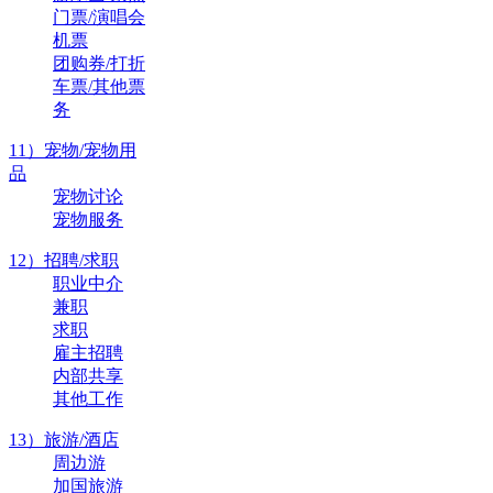
门票/演唱会
机票
团购券/打折
车票/其他票
务
11）宠物/宠物用
品
宠物讨论
宠物服务
12）招聘/求职
职业中介
兼职
求职
雇主招聘
内部共享
其他工作
13）旅游/酒店
周边游
加国旅游