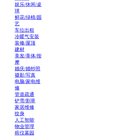
娱乐/休闲/桌
球
鲜花/绿植/园
艺
车位出租
冷暖气安装
装修/屋顶
建材
美发/美体/按
摩
婚庆/婚纱照
摄影/写真
电脑/家电维
修
管道疏通
铲雪/割草
家居维修
纹身
人工智能
物业管理
殡仪墓园