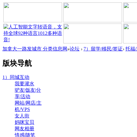
加拿大一路发城市 分类信息网
»
论坛
›
7）留学/移民/签证
›
托福
版块导航
1）同城互动
我要灌水
驴友|饭友|分
享|活动
网站/网店/主
机/VPS
女人街
妈咪宝贝
网友相册
情感|随笔