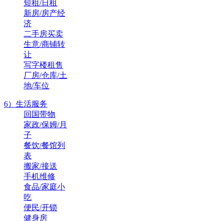
短租/日租
新房/房产经
济
二手房买卖
生意/商铺转
让
写字楼租售
厂房/仓库/土
地/车位
6）生活服务
回国带物
家政/保姆/月
子
餐饮/餐馆列
表
搬家/接送
手机维修
食品/家庭小
吃
便民/开锁
健身房