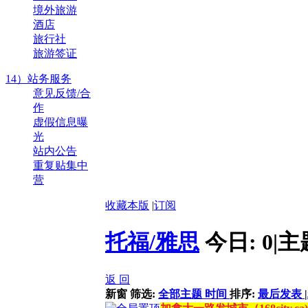
境外旅游
酒店
旅行社
旅游签证
14）站务服务
意见反馈/合
作
虚假信息曝
光
站内公告
重复贴集中
营
收藏本版
|
订阅
托福/雅思
今日:
0
|
主
返 回
新窗
筛选:
全部主题
时间
排序:
最后发表
|