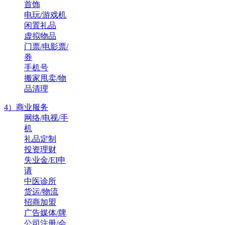
首饰
电玩/游戏机
闲置礼品
虚拟物品
门票/电影票/
券
手机号
搬家甩卖/物
品清理
4）商业服务
网络/电视/手
机
礼品定制
投资理财
失业金/EI申
请
中医诊所
货运/物流
招商加盟
广告媒体/牌
公司注册/会