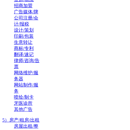
招商加盟
广告媒体/牌
公司注册/会
计/报税
设计/策划
印刷/包装
生意转让
商标/专利
翻译/速记
律师/咨询/告
票
网络维护/服
务器
网站制作/服
务
喷绘/制卡
牙医诊所
其他广告
5）房产/租房/出租
房屋出租/整