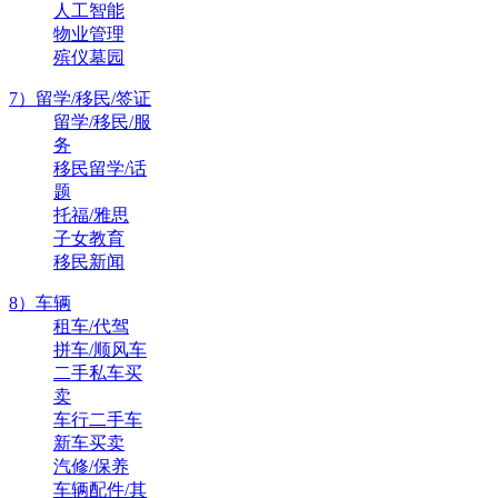
人工智能
物业管理
殡仪墓园
7）留学/移民/签证
留学/移民/服
务
移民留学/话
题
托福/雅思
子女教育
移民新闻
8）车辆
租车/代驾
拼车/顺风车
二手私车买
卖
车行二手车
新车买卖
汽修/保养
车辆配件/其