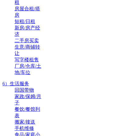
租
房屋合租/搭
房
短租/日租
新房/房产经
济
二手房买卖
生意/商铺转
让
写字楼租售
厂房/仓库/土
地/车位
6）生活服务
回国带物
家政/保姆/月
子
餐饮/餐馆列
表
搬家/接送
手机维修
食品/家庭小