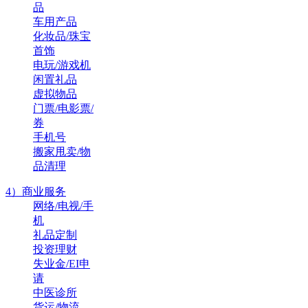
品
车用产品
化妆品/珠宝
首饰
电玩/游戏机
闲置礼品
虚拟物品
门票/电影票/
券
手机号
搬家甩卖/物
品清理
4）商业服务
网络/电视/手
机
礼品定制
投资理财
失业金/EI申
请
中医诊所
货运/物流