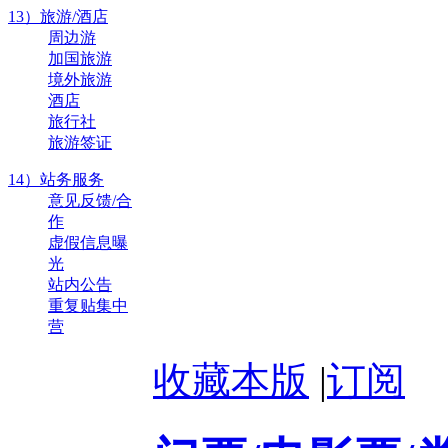
13）旅游/酒店
周边游
加国旅游
境外旅游
酒店
旅行社
旅游签证
14）站务服务
意见反馈/合
作
虚假信息曝
光
站内公告
重复贴集中
营
收藏本版
|
订阅