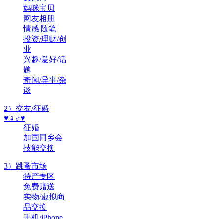
妈咪宝贝
网友相册
情感|随笔
投资/理财/创
业
兴趣/爱好/话
题
奇闻/异事/杂
谈
2）交友/征婚
♥♀♂♥
征婚
加国同乡会
技能交换
3）跳蚤市场
特产专区
免费赠送
实物/虚拟商
品交换
手机/iPhone