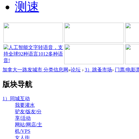
测速
加拿大一路发城市 分类信息网
»
论坛
›
3）跳蚤市场
›
门票/电影票
版块导航
1）同城互动
我要灌水
驴友|饭友|分
享|活动
网站/网店/主
机/VPS
女人街