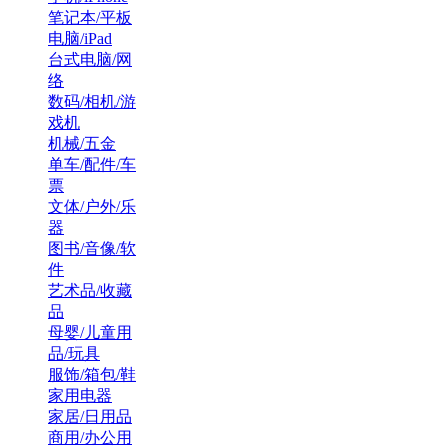
笔记本/平板
电脑/iPad
台式电脑/网
络
数码/相机/游
戏机
机械/五金
单车/配件/车
票
文体/户外/乐
器
图书/音像/软
件
艺术品/收藏
品
母婴/儿童用
品/玩具
服饰/箱包/鞋
家用电器
家居/日用品
商用/办公用