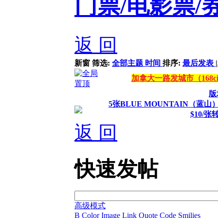
门票/电影票/
返 回
新窗
筛选:
全部主题
时间
排序:
最后发表
|
加拿大一路发城市（168ci
版
5张BLUE MOUNTAIN（蓝
$10/
返 回
快速发帖
高级模式
B
Color
Image
Link
Quote
Code
Smilies