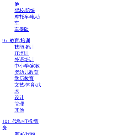
他
驾校/陪练
摩托车/电动
车
车保险
9）教育/培训
技能培训
IT培训
外语培训
中小学/家教
婴幼儿教育
学历教育
文艺/体育/武
术
设计
管理
其他
10）代购/打折/票
务
淘宝/代购