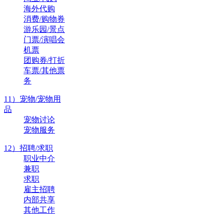
海外代购
消费/购物券
游乐园/景点
门票/演唱会
机票
团购券/打折
车票/其他票
务
11）宠物/宠物用
品
宠物讨论
宠物服务
12）招聘/求职
职业中介
兼职
求职
雇主招聘
内部共享
其他工作