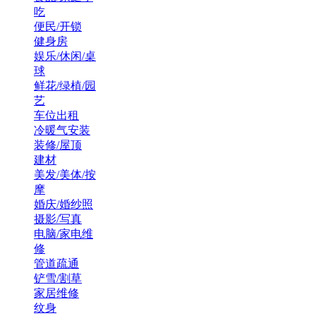
吃
便民/开锁
健身房
娱乐/休闲/桌
球
鲜花/绿植/园
艺
车位出租
冷暖气安装
装修/屋顶
建材
美发/美体/按
摩
婚庆/婚纱照
摄影/写真
电脑/家电维
修
管道疏通
铲雪/割草
家居维修
纹身