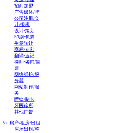
招商加盟
广告媒体/牌
公司注册/会
计/报税
设计/策划
印刷/包装
生意转让
商标/专利
翻译/速记
律师/咨询/告
票
网络维护/服
务器
网站制作/服
务
喷绘/制卡
牙医诊所
其他广告
5）房产/租房/出租
房屋出租/整