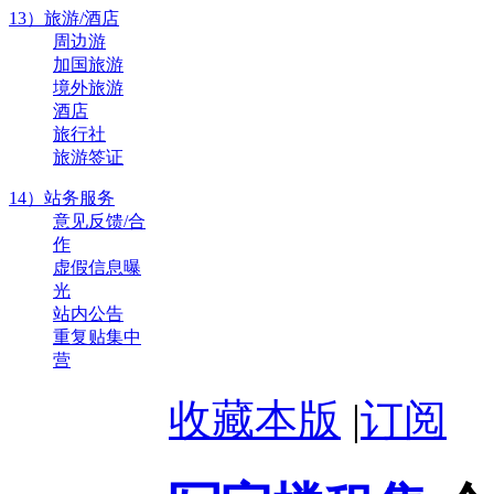
13）旅游/酒店
周边游
加国旅游
境外旅游
酒店
旅行社
旅游签证
14）站务服务
意见反馈/合
作
虚假信息曝
光
站内公告
重复贴集中
营
收藏本版
|
订阅