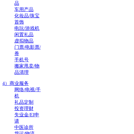
品
车用产品
化妆品/珠宝
首饰
电玩/游戏机
闲置礼品
虚拟物品
门票/电影票/
券
手机号
搬家甩卖/物
品清理
4）商业服务
网络/电视/手
机
礼品定制
投资理财
失业金/EI申
请
中医诊所
货运/物流