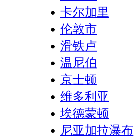
卡尔加里
伦敦市
滑铁卢
温尼伯
京士顿
维多利亚
埃德蒙顿
尼亚加拉瀑布