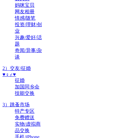
妈咪宝贝
网友相册
情感|随笔
投资/理财/创
业
兴趣/爱好/话
题
奇闻/异事/杂
谈
2）交友/征婚
♥♀♂♥
征婚
加国同乡会
技能交换
3）跳蚤市场
特产专区
免费赠送
实物/虚拟商
品交换
手机/iPhone