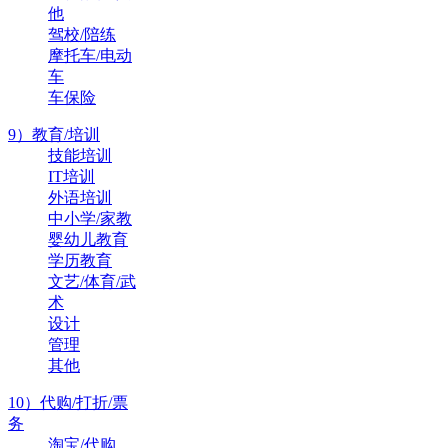
他
驾校/陪练
摩托车/电动
车
车保险
9）教育/培训
技能培训
IT培训
外语培训
中小学/家教
婴幼儿教育
学历教育
文艺/体育/武
术
设计
管理
其他
10）代购/打折/票
务
淘宝/代购