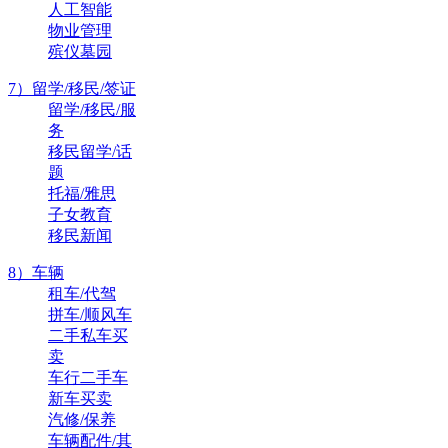
人工智能
物业管理
殡仪墓园
7）留学/移民/签证
留学/移民/服
务
移民留学/话
题
托福/雅思
子女教育
移民新闻
8）车辆
租车/代驾
拼车/顺风车
二手私车买
卖
车行二手车
新车买卖
汽修/保养
车辆配件/其