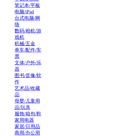
笔记本/平板
电脑/iPad
台式电脑/网
络
数码/相机/游
戏机
机械/五金
单车/配件/车
票
文体/户外/乐
器
图书/音像/软
件
艺术品/收藏
品
母婴/儿童用
品/玩具
服饰/箱包/鞋
家用电器
家居/日用品
商用/办公用