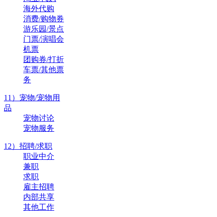
海外代购
消费/购物券
游乐园/景点
门票/演唱会
机票
团购券/打折
车票/其他票
务
11）宠物/宠物用
品
宠物讨论
宠物服务
12）招聘/求职
职业中介
兼职
求职
雇主招聘
内部共享
其他工作