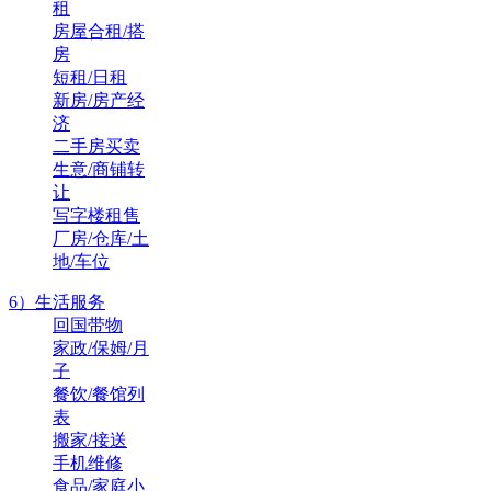
租
房屋合租/搭
房
短租/日租
新房/房产经
济
二手房买卖
生意/商铺转
让
写字楼租售
厂房/仓库/土
地/车位
6）生活服务
回国带物
家政/保姆/月
子
餐饮/餐馆列
表
搬家/接送
手机维修
食品/家庭小