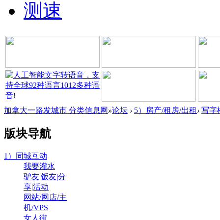
测速
加拿大一路发城市 分类信息网
»
论坛
›
5）房产/租房/出租
›
写字
版块导航
1）同城互动
我要灌水
驴友|饭友|分
享|活动
网站/网店/主
机/VPS
女人街