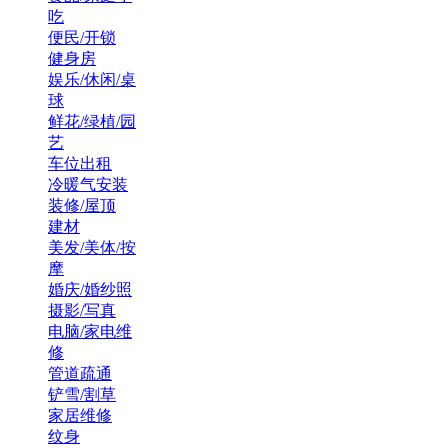
吃
便民/开锁
健身房
娱乐/休闲/桌
球
鲜花/绿植/园
艺
车位出租
冷暖气安装
装修/屋顶
建材
美发/美体/按
摩
婚庆/婚纱照
摄影/写真
电脑/家电维
修
管道疏通
铲雪/割草
家居维修
纹身