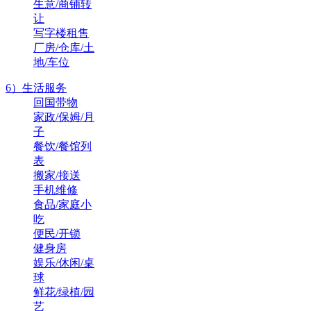
生意/商铺转
让
写字楼租售
厂房/仓库/土
地/车位
6）生活服务
回国带物
家政/保姆/月
子
餐饮/餐馆列
表
搬家/接送
手机维修
食品/家庭小
吃
便民/开锁
健身房
娱乐/休闲/桌
球
鲜花/绿植/园
艺