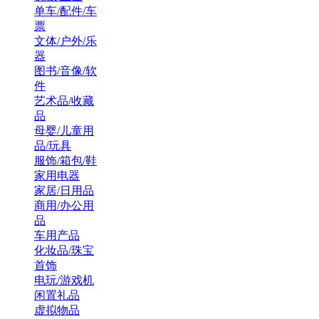
单车/配件/车
票
文体/户外/乐
器
图书/音像/软
件
艺术品/收藏
品
母婴/儿童用
品/玩具
服饰/箱包/鞋
家用电器
家居/日用品
商用/办公用
品
车用产品
化妆品/珠宝
首饰
电玩/游戏机
闲置礼品
虚拟物品