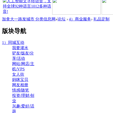
加拿大一路发城市 分类信息网
»
论坛
›
4）商业服务
›
礼品定制
版块导航
1）同城互动
我要灌水
驴友|饭友|分
享|活动
网站/网店/主
机/VPS
女人街
妈咪宝贝
网友相册
情感|随笔
投资/理财/创
业
兴趣/爱好/话
题