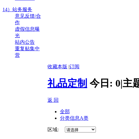
14）站务服务
意见反馈/合
作
虚假信息曝
光
站内公告
重复贴集中
营
收藏本版
|
订阅
礼品定制
今日:
0
|
主
返 回
全部
分类信息A类
区域: