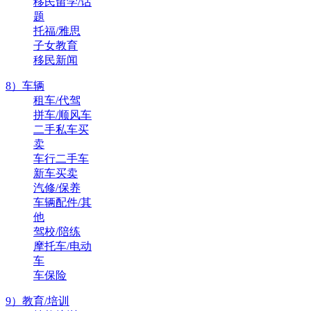
移民留学/话
题
托福/雅思
子女教育
移民新闻
8）车辆
租车/代驾
拼车/顺风车
二手私车买
卖
车行二手车
新车买卖
汽修/保养
车辆配件/其
他
驾校/陪练
摩托车/电动
车
车保险
9）教育/培训