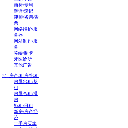
商标/专利
翻译/速记
律师/咨询/告
票
网络维护/服
务器
网站制作/服
务
喷绘/制卡
牙医诊所
其他广告
5）房产/租房/出租
房屋出租/整
租
房屋合租/搭
房
短租/日租
新房/房产经
济
二手房买卖