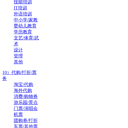
技能培训
IT培训
外语培训
中小学/家教
婴幼儿教育
学历教育
文艺/体育/武
术
设计
管理
其他
10）代购/打折/票
务
淘宝/代购
海外代购
消费/购物券
游乐园/景点
门票/演唱会
机票
团购券/打折
车票/其他票