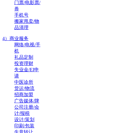
门票/电影票/
券
手机号
搬家甩卖/物
品清理
4）商业服务
网络/电视/手
机
礼品定制
投资理财
失业金/EI申
请
中医诊所
货运/物流
招商加盟
广告媒体/牌
公司注册/会
计/报税
设计/策划
印刷/包装
生意转让