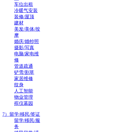
车位出租
冷暖气安装
装修/屋顶
建材
美发/美体/按
摩
婚庆/婚纱照
摄影/写真
电脑/家电维
修
管道疏通
铲雪/割草
家居维修
纹身
人工智能
物业管理
殡仪墓园
7）留学/移民/签证
留学/移民/服
务