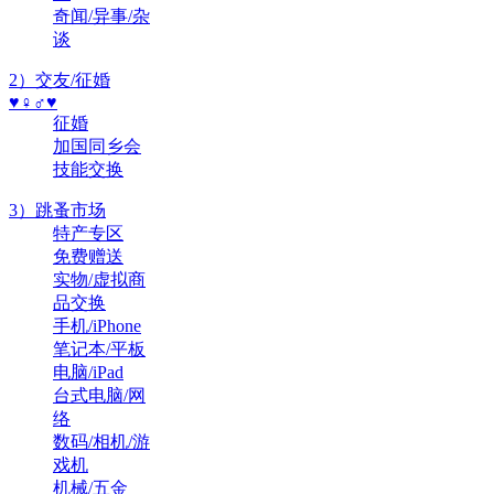
奇闻/异事/杂
谈
2）交友/征婚
♥♀♂♥
征婚
加国同乡会
技能交换
3）跳蚤市场
特产专区
免费赠送
实物/虚拟商
品交换
手机/iPhone
笔记本/平板
电脑/iPad
台式电脑/网
络
数码/相机/游
戏机
机械/五金