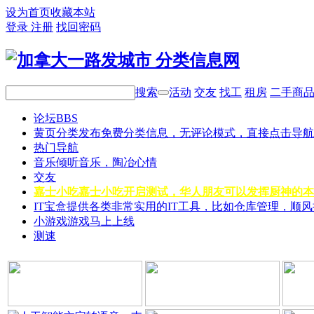
设为首页
收藏本站
登录
注册
找回密码
搜索
活动
交友
找工
租房
二手商
论坛
BBS
黄页分类
发布免费分类信息，无评论模式，直接点击导航
热门导航
音乐
倾听音乐，陶冶心情
交友
嘉士小吃
嘉士小吃开启测试，华人朋友可以发挥厨神的本
IT宝盒
提供各类非常实用的IT工具，比如仓库管理，顺
小游戏
游戏马上上线
测速