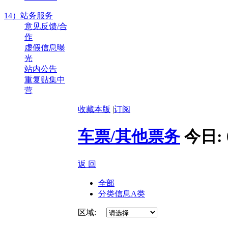
14）站务服务
意见反馈/合
作
虚假信息曝
光
站内公告
重复贴集中
营
收藏本版
|
订阅
车票/其他票务
今日:
返 回
全部
分类信息A类
区域: