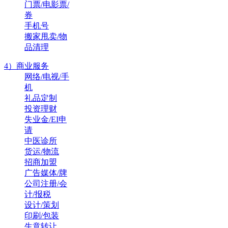
门票/电影票/
券
手机号
搬家甩卖/物
品清理
4）商业服务
网络/电视/手
机
礼品定制
投资理财
失业金/EI申
请
中医诊所
货运/物流
招商加盟
广告媒体/牌
公司注册/会
计/报税
设计/策划
印刷/包装
生意转让