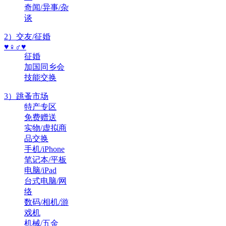
奇闻/异事/杂
谈
2）交友/征婚
♥♀♂♥
征婚
加国同乡会
技能交换
3）跳蚤市场
特产专区
免费赠送
实物/虚拟商
品交换
手机/iPhone
笔记本/平板
电脑/iPad
台式电脑/网
络
数码/相机/游
戏机
机械/五金