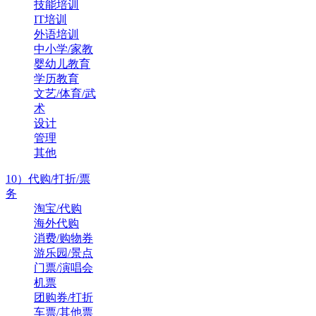
技能培训
IT培训
外语培训
中小学/家教
婴幼儿教育
学历教育
文艺/体育/武
术
设计
管理
其他
10）代购/打折/票
务
淘宝/代购
海外代购
消费/购物券
游乐园/景点
门票/演唱会
机票
团购券/打折
车票/其他票