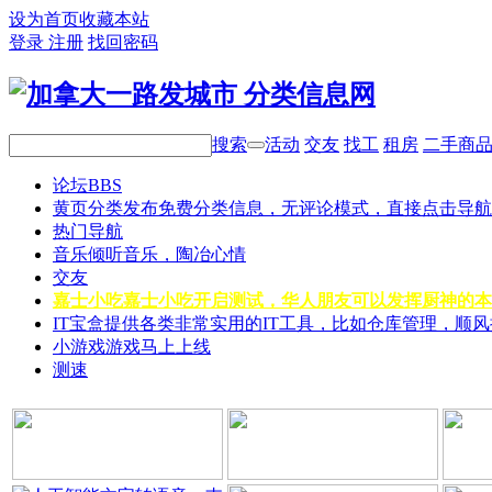
设为首页
收藏本站
登录
注册
找回密码
搜索
活动
交友
找工
租房
二手商
论坛
BBS
黄页分类
发布免费分类信息，无评论模式，直接点击导航
热门导航
音乐
倾听音乐，陶冶心情
交友
嘉士小吃
嘉士小吃开启测试，华人朋友可以发挥厨神的本
IT宝盒
提供各类非常实用的IT工具，比如仓库管理，顺
小游戏
游戏马上上线
测速