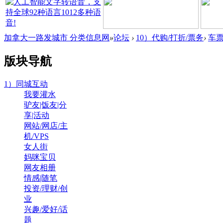
加拿大一路发城市 分类信息网
»
论坛
›
10）代购/打折/票务
›
车票
版块导航
1）同城互动
我要灌水
驴友|饭友|分
享|活动
网站/网店/主
机/VPS
女人街
妈咪宝贝
网友相册
情感|随笔
投资/理财/创
业
兴趣/爱好/话
题