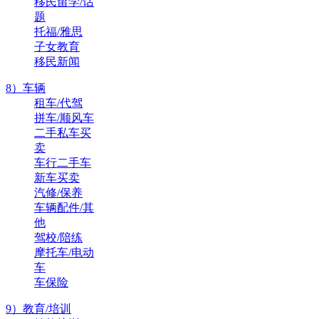
移民留学/话
题
托福/雅思
子女教育
移民新闻
8）车辆
租车/代驾
拼车/顺风车
二手私车买
卖
车行二手车
新车买卖
汽修/保养
车辆配件/其
他
驾校/陪练
摩托车/电动
车
车保险
9）教育/培训