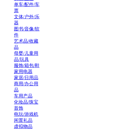
单车/配件/车
票
文体/户外/乐
器
图书/音像/软
件
艺术品/收藏
品
母婴/儿童用
品/玩具
服饰/箱包/鞋
家用电器
家居/日用品
商用/办公用
品
车用产品
化妆品/珠宝
首饰
电玩/游戏机
闲置礼品
虚拟物品