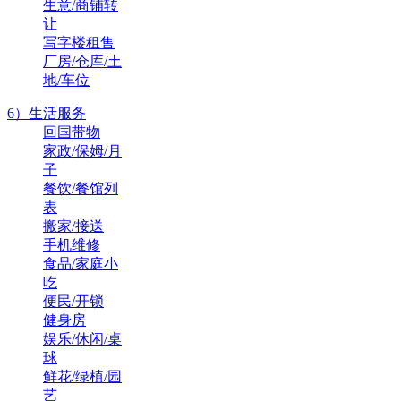
生意/商铺转
让
写字楼租售
厂房/仓库/土
地/车位
6）生活服务
回国带物
家政/保姆/月
子
餐饮/餐馆列
表
搬家/接送
手机维修
食品/家庭小
吃
便民/开锁
健身房
娱乐/休闲/桌
球
鲜花/绿植/园
艺