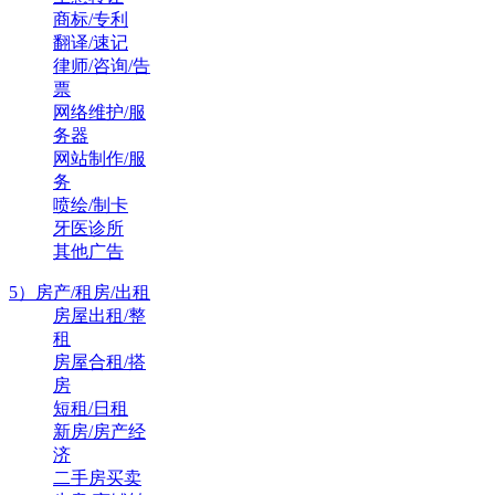
商标/专利
翻译/速记
律师/咨询/告
票
网络维护/服
务器
网站制作/服
务
喷绘/制卡
牙医诊所
其他广告
5）房产/租房/出租
房屋出租/整
租
房屋合租/搭
房
短租/日租
新房/房产经
济
二手房买卖