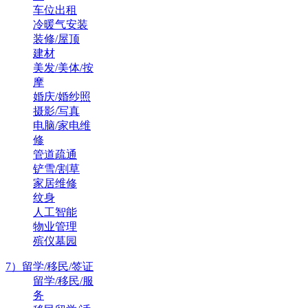
车位出租
冷暖气安装
装修/屋顶
建材
美发/美体/按
摩
婚庆/婚纱照
摄影/写真
电脑/家电维
修
管道疏通
铲雪/割草
家居维修
纹身
人工智能
物业管理
殡仪墓园
7）留学/移民/签证
留学/移民/服
务