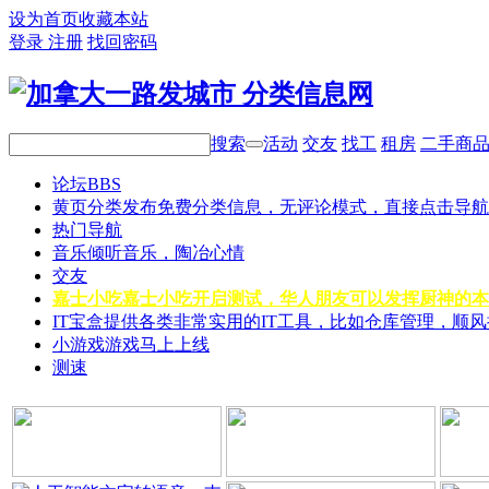
设为首页
收藏本站
登录
注册
找回密码
搜索
活动
交友
找工
租房
二手商
论坛
BBS
黄页分类
发布免费分类信息，无评论模式，直接点击导航
热门导航
音乐
倾听音乐，陶冶心情
交友
嘉士小吃
嘉士小吃开启测试，华人朋友可以发挥厨神的本
IT宝盒
提供各类非常实用的IT工具，比如仓库管理，顺
小游戏
游戏马上上线
测速