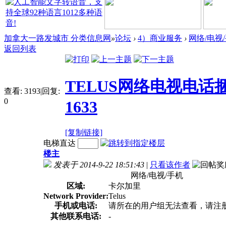
加拿大一路发城市 分类信息网
»
论坛
›
4）商业服务
›
网络/电视
返回列表
TELUS网络电视电话捆绑
查看:
3193
|
回复:
0
1633
[复制链接]
电梯直达
楼主
发表于 2014-9-22 18:51:43
|
只看该作者
网络/电视/手机
区域:
卡尔加里
Network Provider:
Telus
手机或电话:
请所在的用户组无法查看，请注
其他联系电话:
-