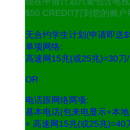
现在申请计划只要包含电视
$50 CREDIT打到您的账
无合约学生计划(申请即送$50 V
单项网络:
高速网15兆(或25兆)=30刀
OR
电话跟网络两项:
基本电话(包来电显示+本地
+ 高速网15兆(或25兆)=40