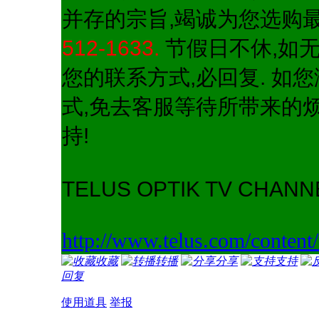
并存的宗旨,竭诚为您选购最
512-1633.
节假日不休,如无
您的联系方式,必回复. 如
式,免去客服等待所带来的
持!
TELUS OPTIK TV CHAN
http://www.telus.com/content
收藏
转播
分享
支持
回复
使用道具
举报