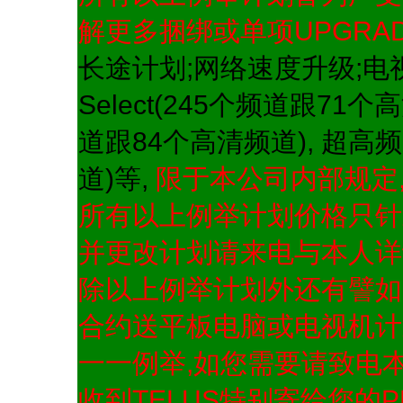
解更多捆绑或单项UPGRAD
长途计划;网络速度升级;电
Select(245个频道跟71个
道跟84个高清频道), 超高频道
道)等,
限于本公司内部规定
所有以上例举计划价格只针对
并更改计划请来电与本人详
除以上例举计划外还有譬如
合约送平板电脑或电视机计
一一例举,如您需要请致电本
收到TELUS特别寄给您的