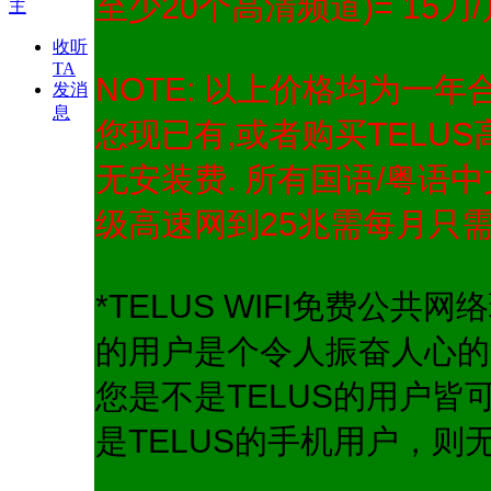
至少20个高清频道)= 15刀/
收听
TA
NOTE: 以上价格均为一年
发消
息
您现已有,或者购买TELU
无安装费. 所有国语/粤语
级高速网到25兆需每月只需
*TELUS WIFI免费公共
的用户是个令人振奋人心的
您是不是TELUS的用户
是TELUS的手机用户，则