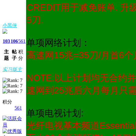
CREDIT用于减免账单.
5刀.
小黑侠
单项网络计划：
103
106
561
主
帖
积
高速网15兆=35刀/月首6个月
题
子
分
实习版主
NOTE:以上计划均无合约
速网到25兆后六月每月只
积分
561
单项电视计划:
光纤电视基本频道Essenti