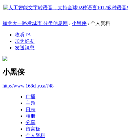
加拿大一路发城市 分类信息网
›
小黑侠
›
个人资料
收听TA
加为好友
发送消息
小黑侠
http://www.168city.ca/?48
广播
主题
日志
相册
分享
留言板
个人资料