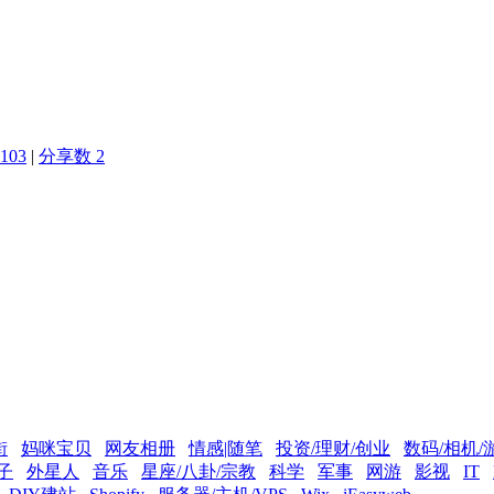
103
|
分享数 2
街
妈咪宝贝
网友相册
情感|随笔
投资/理财/创业
数码/相机/
子
外星人
音乐
星座/八卦/宗教
科学
军事
网游
影视
IT