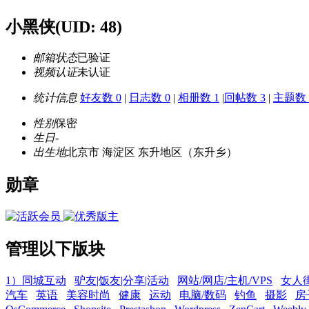
小黑侠
(UID: 48)
邮箱状态
已验证
视频认证
未认证
统计信息
好友数 0
|
日志数 0
|
相册数 1
|
回帖数 3
|
主题数 
性别
保密
生日
-
出生地
北京市 海淀区 东升地区（东升乡）
勋章
管理以下版块
1）同城互动
驴友|饭友|分享|活动
网站/网店/主机/VPS
女人
汽车
英语
美容时尚
健康
运动
电脑/数码
钓鱼
摄影
房