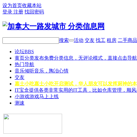
设为首页
收藏本站
登录
注册
找回密码
搜索
活动
交友
找工
租房
二手商
论坛
BBS
黄页分类
发布免费分类信息，无评论模式，直接点击导航
热门导航
音乐
倾听音乐，陶冶心情
交友
嘉士小吃
嘉士小吃开启测试，华人朋友可以发挥厨神的本
IT宝盒
提供各类非常实用的IT工具，比如仓库管理，顺
小游戏
游戏马上上线
测速