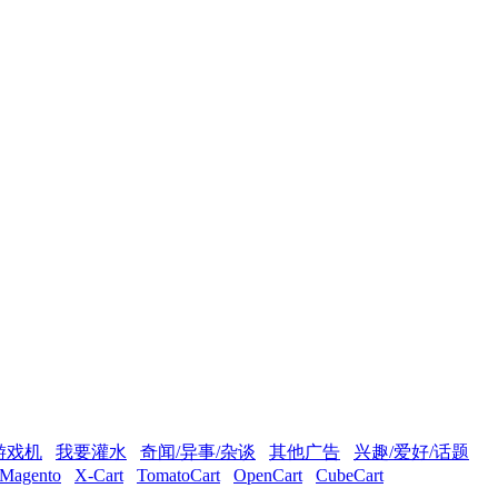
游戏机
我要灌水
奇闻/异事/杂谈
其他广告
兴趣/爱好/话题
Magento
X-Cart
TomatoCart
OpenCart
CubeCart