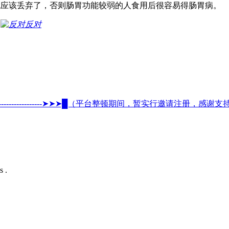
就应该丢弃了，否则肠胃功能较弱的人食用后很容易得肠胃病。
反对
-------------------------➤➤➤█（平台整顿期间，暂实行邀请注册，感谢支持）█◄◄◄-
s .