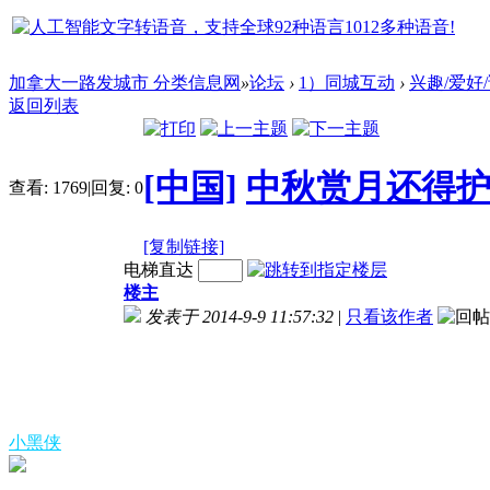
加拿大一路发城市 分类信息网
»
论坛
›
1）同城互动
›
兴趣/爱好
返回列表
[中国]
中秋赏月还得护
查看:
1769
|
回复:
0
[复制链接]
电梯直达
楼主
发表于 2014-9-9 11:57:32
|
只看该作者
小黑侠