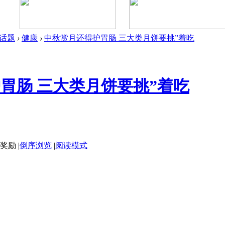
/话题
›
健康
›
中秋赏月还得护胃肠 三大类月饼要挑”着吃
胃肠 三大类月饼要挑”着吃
|
倒序浏览
|
阅读模式