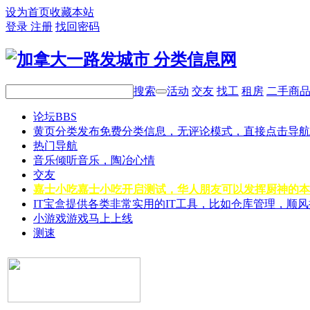
设为首页
收藏本站
登录
注册
找回密码
搜索
活动
交友
找工
租房
二手商
论坛
BBS
黄页分类
发布免费分类信息，无评论模式，直接点击导航
热门导航
音乐
倾听音乐，陶冶心情
交友
嘉士小吃
嘉士小吃开启测试，华人朋友可以发挥厨神的本
IT宝盒
提供各类非常实用的IT工具，比如仓库管理，顺
小游戏
游戏马上上线
测速