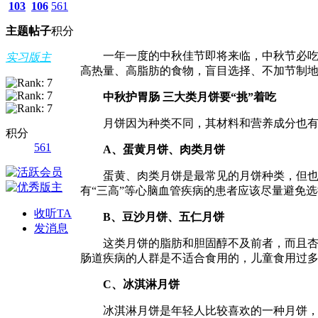
103
106
561
主题
帖子
积分
一年一度的中秋佳节即将来临，中秋节必
实习版主
高热量、高脂肪的食物，盲目选择、不加节制
中秋护胃肠 三大类月饼要“挑”着吃
月饼因为种类不同，其材料和营养成分也
积分
561
A、蛋黄月饼、肉类月饼
蛋黄、肉类月饼是最常见的月饼种类，但
有“三高”等心脑血管疾病的患者应该尽量避免
收听TA
B、豆沙月饼、五仁月饼
发消息
这类月饼的脂肪和胆固醇不及前者，而且
肠道疾病的人群是不适合食用的，儿童食用过
C、冰淇淋月饼
冰淇淋月饼是年轻人比较喜欢的一种月饼