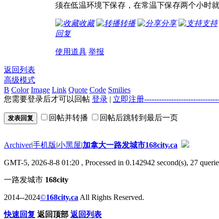
须在低温环境下保存，在常温下保存两个小时
收藏
转播
分享
支持
回复
使用道具
举报
返回列表
高级模式
B
Color
Image
Link
Quote
Code
Smilies
您需要登录后才可以回帖
登录
|
立即注册----------------------
回帖并转播
回帖后跳转到最后一页
发表回复
Archiver
|
手机版
|
小黑屋
|
加拿大一路发城市168city.ca
GMT-5, 2026-8-8 01:20
, Processed in 0.142942 second(s), 27 querie
一路发城市
168city
2014--2024
©
168city.ca
All Rights Reserved.
快速回复
返回顶部
返回列表