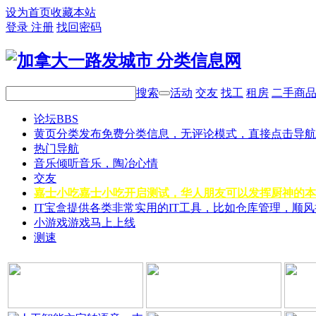
设为首页
收藏本站
登录
注册
找回密码
搜索
活动
交友
找工
租房
二手商
论坛
BBS
黄页分类
发布免费分类信息，无评论模式，直接点击导航
热门导航
音乐
倾听音乐，陶冶心情
交友
嘉士小吃
嘉士小吃开启测试，华人朋友可以发挥厨神的本
IT宝盒
提供各类非常实用的IT工具，比如仓库管理，顺
小游戏
游戏马上上线
测速