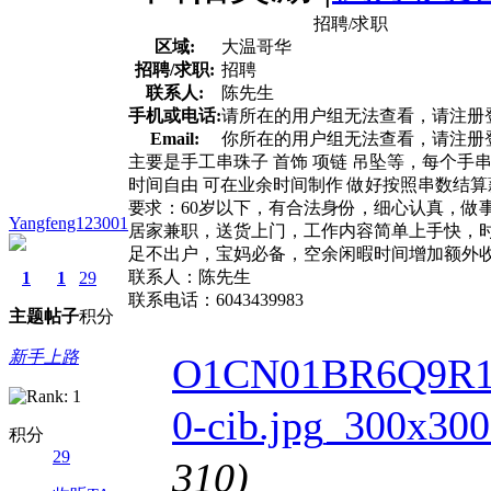
招聘/求职
区域:
大温哥华
招聘/求职:
招聘
联系人:
陈先生
手机或电话:
请所在的用户组无法查看，请注册
Email:
你所在的用户组无法查看，请注册
主要是手工串珠子 首饰 项链 吊坠等，每个手
时间自由 可在业余时间制作 做好按照串数结算
要求：60岁以下，有合法身份，细心认真，做
Yangfeng123001
居家兼职，送货上门，工作内容简单上手快，
足不出户，宝妈必备，空余闲暇时间增加额外
联系人：陈先生
1
1
29
联系电话：6043439983
主题
帖子
积分
新手上路
O1CN01BR6Q9R1P
0-cib.jpg_300x300
积分
29
310)