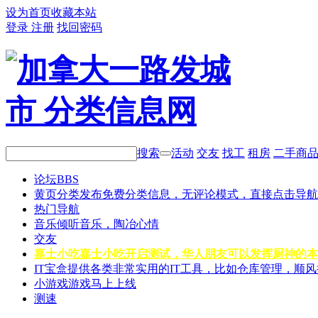
设为首页
收藏本站
登录
注册
找回密码
搜索
活动
交友
找工
租房
二手商
论坛
BBS
黄页分类
发布免费分类信息，无评论模式，直接点击导航
热门导航
音乐
倾听音乐，陶冶心情
交友
嘉士小吃
嘉士小吃开启测试，华人朋友可以发挥厨神的本
IT宝盒
提供各类非常实用的IT工具，比如仓库管理，顺
小游戏
游戏马上上线
测速