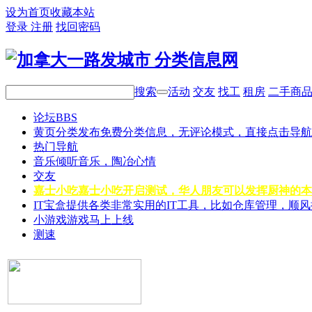
设为首页
收藏本站
登录
注册
找回密码
搜索
活动
交友
找工
租房
二手商
论坛
BBS
黄页分类
发布免费分类信息，无评论模式，直接点击导航
热门导航
音乐
倾听音乐，陶冶心情
交友
嘉士小吃
嘉士小吃开启测试，华人朋友可以发挥厨神的本
IT宝盒
提供各类非常实用的IT工具，比如仓库管理，顺
小游戏
游戏马上上线
测速