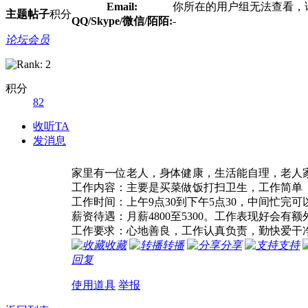
Email:
你所在的用户组无法查看，
主题
帖子
积分
QQ/Skype/微信/陌陌:
-
论坛会员
积分
82
收听TA
发消息
家里有一位老人，身体健康，生活能自理，老人
工作内容：主要是买菜做饭打扫卫生，工作简单
工作时间：上午9点30到下午5点30，中间忙
薪资待遇：月薪4800至5300。工作表现好会有
工作要求：心地善良，工作认真负责，勤快爱干
收藏
转播
分享
支持
回复
使用道具
举报