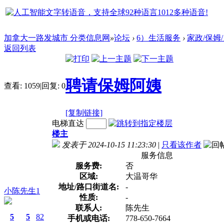
加拿大一路发城市 分类信息网
»
论坛
›
6）生活服务
›
家政/保姆
返回列表
聘请保姆阿姨
查看:
1059
|
回复:
0
[复制链接]
电梯直达
楼主
发表于 2024-10-15 11:23:30
|
只看该作者
服务信息
服务费:
否
区域:
大温哥华
地址/路口街道名:
-
小陈先生1
性质:
-
联系人:
陈先生
5
5
82
手机或电话:
778-650-7664