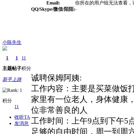
Email:
你所在的用户组无法查看，
QQ/Skype/微信/陌陌:
-
小陈先生
1
1
11
主题
帖子
积分
诚聘保姆阿姨:
新手上路
工作内容：主要是买菜做饭
家里有一位老人，身体健康
积分
11
位非常善良的人
收听TA
工作时间：上午9点到下午5
发消息
足够的自由时间，周一到周