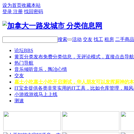
设为首页
收藏本站
登录
注册
找回密码
搜索
活动
交友
找工
租房
二手商
论坛
BBS
黄页分类
发布免费分类信息，无评论模式，直接点击导航
热门导航
音乐
倾听音乐，陶冶心情
交友
嘉士小吃
嘉士小吃开启测试，华人朋友可以发挥厨神的本
IT宝盒
提供各类非常实用的IT工具，比如仓库管理，顺
小游戏
游戏马上上线
测速