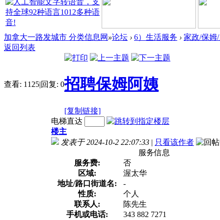
加拿大一路发城市 分类信息网
»
论坛
›
6）生活服务
›
家政/保姆
返回列表
招聘保姆阿姨
查看:
1125
|
回复:
0
[复制链接]
电梯直达
楼主
发表于 2024-10-2 22:07:33
|
只看该作者
服务信息
服务费:
否
区域:
渥太华
地址/路口街道名:
-
性质:
个人
联系人:
陈先生
手机或电话:
343 882 7271