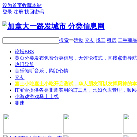
设为首页
收藏本站
登录
注册
找回密码
搜索
活动
交友
找工
租房
二手商
论坛
BBS
黄页分类
发布免费分类信息，无评论模式，直接点击导航
热门导航
音乐
倾听音乐，陶冶心情
交友
嘉士小吃
嘉士小吃开启测试，华人朋友可以发挥厨神的本
IT宝盒
提供各类非常实用的IT工具，比如仓库管理，顺
小游戏
游戏马上上线
测速