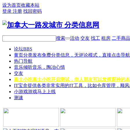
设为首页
收藏本站
登录
注册
找回密码
搜索
活动
交友
找工
租房
二手商
论坛
BBS
黄页分类
发布免费分类信息，无评论模式，直接点击导航
热门导航
音乐
倾听音乐，陶冶心情
交友
嘉士小吃
嘉士小吃开启测试，华人朋友可以发挥厨神的本
IT宝盒
提供各类非常实用的IT工具，比如仓库管理，顺
小游戏
游戏马上上线
测速