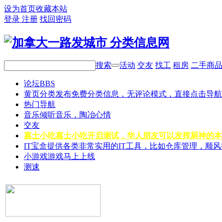
设为首页
收藏本站
登录
注册
找回密码
搜索
活动
交友
找工
租房
二手商
论坛
BBS
黄页分类
发布免费分类信息，无评论模式，直接点击导航
热门导航
音乐
倾听音乐，陶冶心情
交友
嘉士小吃
嘉士小吃开启测试，华人朋友可以发挥厨神的本
IT宝盒
提供各类非常实用的IT工具，比如仓库管理，顺
小游戏
游戏马上上线
测速