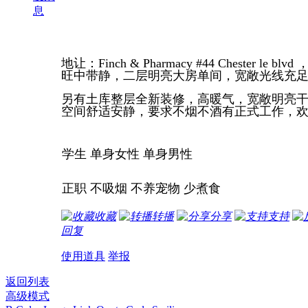
息
地让：Finch & Pharmacy #44 Cheste
旺中带静，二层明亮大房单间，宽敞光线充足
另有土库整层全新装修，高暖气，宽敞明亮
空间舒适安静，要求不烟不酒有正式工作，
学生 单身女性 单身男性
正职 不吸烟 不养宠物 少煮食
收藏
转播
分享
支持
回复
使用道具
举报
返回列表
高级模式