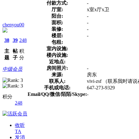
付款方式:
-
厅室:
x室x厅x卫
阳台:
-
面积:
-
chenyou00
装修:
-
楼层:
-
38
39
248
包租:
室内设施:
主
帖
积
楼内设施:
题
子
分
近地点:
房间照片:
-
中级会员
来源:
房东
联系人:
vivi-zsf （联系我时
手机或电话:
647-273-9329
Email/QQ/微信/陌陌/Skype:
-
积分
248
收听
TA
发消