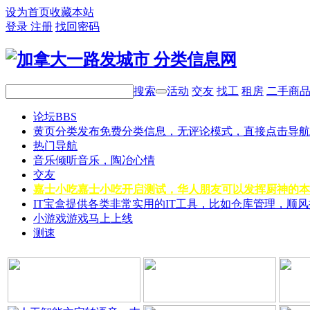
设为首页
收藏本站
登录
注册
找回密码
搜索
活动
交友
找工
租房
二手商
论坛
BBS
黄页分类
发布免费分类信息，无评论模式，直接点击导航
热门导航
音乐
倾听音乐，陶冶心情
交友
嘉士小吃
嘉士小吃开启测试，华人朋友可以发挥厨神的本
IT宝盒
提供各类非常实用的IT工具，比如仓库管理，顺
小游戏
游戏马上上线
测速