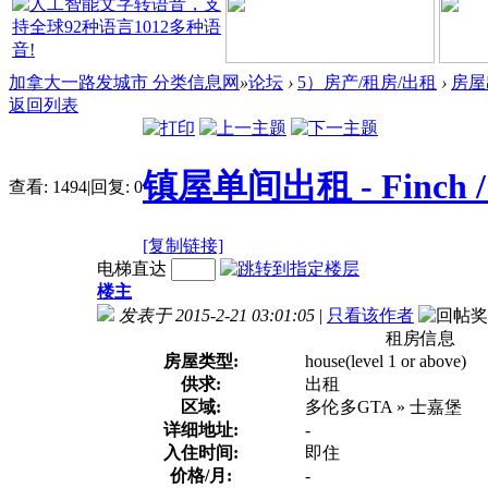
加拿大一路发城市 分类信息网
»
论坛
›
5）房产/租房/出租
›
房屋
返回列表
镇屋单间出租 - Finch / 
查看:
1494
|
回复:
0
[复制链接]
电梯直达
楼主
发表于 2015-2-21 03:01:05
|
只看该作者
租房信息
房屋类型:
house(level 1 or above)
供求:
出租
区域:
多伦多GTA » 士嘉堡
详细地址:
-
入住时间:
即住
价格/月:
-