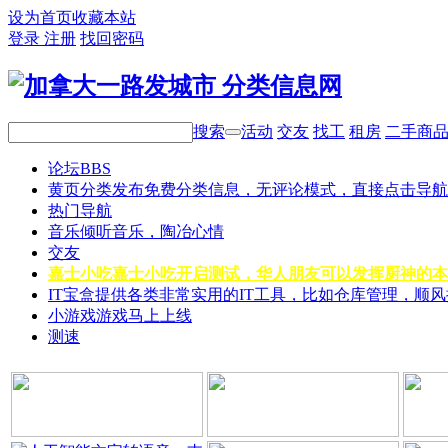
设为首页
收藏本站
登录
注册
找回密码
搜索
活动
交友
找工
租房
二手商
论坛
BBS
黄页分类
发布免费分类信息，无评论模式，直接点击导航
热门导航
音乐
倾听音乐，陶冶心情
交友
嘉士小吃
嘉士小吃开启测试，华人朋友可以发挥厨神的本
IT宝盒
提供各类非常实用的IT工具，比如仓库管理，顺
小游戏
游戏马上上线
测速