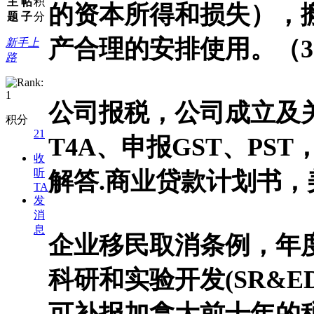
主
帖
积
的资本所得和损失），
题
子
分
产合理的安排使用。（3
新手上
路
公司报税，公司成立及
积分
21
T4A、申报GST、PS
收
听
解答.商业贷款计划书
TA
发
消
息
企业移民取消条例，年
科研和实验开发(SR&E
可补报加拿大前十年的