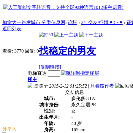
加拿大一路发城市 分类信息网
»
论坛
›
2）交友/征婚 ♥♀♂♥
›
征
返回列表
找稳定的男友
查看:
3770
|
回复:
0
[复制链接]
电梯直达
楼主
发表于 2015-2-12 01:25:52
|
只看该作者
交友信息
城市:
多伦多GTA
城市身份:
永久定居PR
性别:
女
出生年月:
-
年龄:
40 岁
外星人
身高:
165 cm