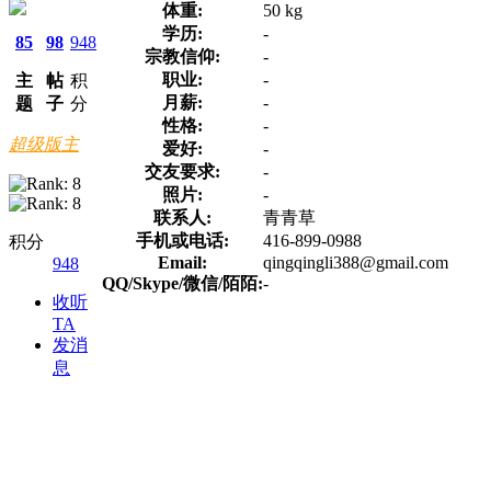
体重:
50 kg
学历:
-
85
98
948
宗教信仰:
-
职业:
-
主
帖
积
月薪:
-
题
子
分
性格:
-
超级版主
爱好:
-
交友要求:
-
照片:
-
联系人:
青青草
手机或电话:
416-899-0988
积分
Email:
qingqingli388@gmail.com
948
QQ/Skype/微信/陌陌:
-
收听
TA
发消
息