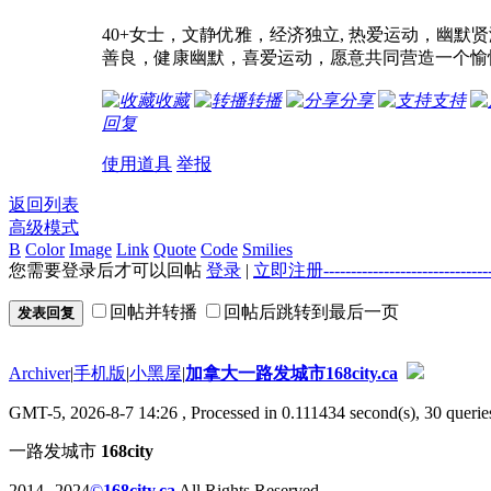
40+女士，文静优雅，经济独立, 热爱运动，幽默
善良，健康幽默，喜爱运动，愿意共同营造一个愉
收藏
转播
分享
支持
回复
使用道具
举报
返回列表
高级模式
B
Color
Image
Link
Quote
Code
Smilies
您需要登录后才可以回帖
登录
|
立即注册----------------------
回帖并转播
回帖后跳转到最后一页
发表回复
Archiver
|
手机版
|
小黑屋
|
加拿大一路发城市168city.ca
GMT-5, 2026-8-7 14:26
, Processed in 0.111434 second(s), 30 queries
一路发城市
168city
2014--2024
©
168city.ca
All Rights Reserved.