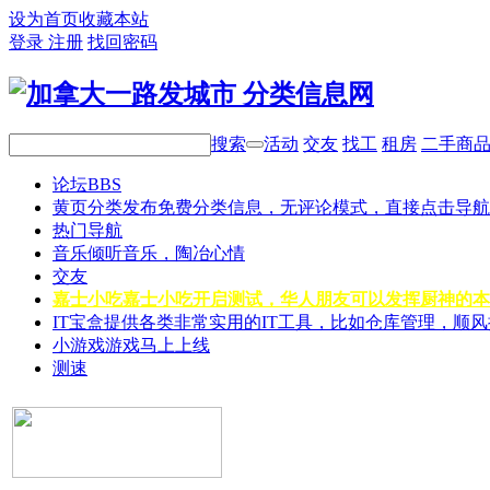
设为首页
收藏本站
登录
注册
找回密码
搜索
活动
交友
找工
租房
二手商
论坛
BBS
黄页分类
发布免费分类信息，无评论模式，直接点击导航
热门导航
音乐
倾听音乐，陶冶心情
交友
嘉士小吃
嘉士小吃开启测试，华人朋友可以发挥厨神的本
IT宝盒
提供各类非常实用的IT工具，比如仓库管理，顺
小游戏
游戏马上上线
测速