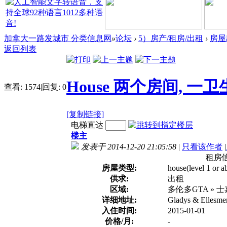
加拿大一路发城市 分类信息网
»
论坛
›
5）房产/租房/出租
›
房屋
返回列表
House 两个房间, 一
查看:
1574
|
回复:
0
[复制链接]
电梯直达
楼主
发表于 2014-12-20 21:05:58
|
只看该作者
|
租房
房屋类型:
house(level 1 or a
供求:
出租
区域:
多伦多GTA » 
详细地址:
Gladys & Ellesme
入住时间:
2015-01-01
价格/月:
-