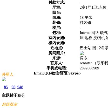
付款方式:
-
厅室:
2室1厅1卫1车位
阳台:
-
面积:
18 平米
装修:
精装修
楼层:
-
包租:
Internet网络 
室内设施:
床 地板 洗碗机 
楼内设施:
近地点:
巴士站 图书馆 
房间照片:
来源:
房东
联系人:
Jennifer （
手机或电话:
2892008989
Email/QQ/微信/陌陌/Skype:
-
外星人
85
98
948
主题
帖子
积分
超级版主