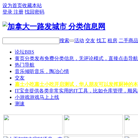
设为首页
收藏本站
登录
注册
找回密码
搜索
活动
交友
找工
租房
二手商
论坛
BBS
黄页分类
发布免费分类信息，无评论模式，直接点击导航
热门导航
音乐
倾听音乐，陶冶心情
交友
嘉士小吃
嘉士小吃开启测试，华人朋友可以发挥厨神的本
IT宝盒
提供各类非常实用的IT工具，比如仓库管理，顺
小游戏
游戏马上上线
测速