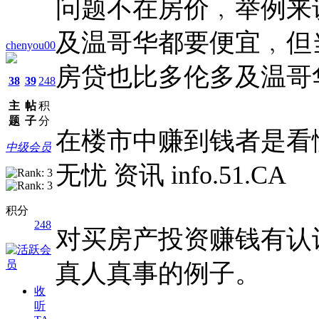
问题不在房价﹐举例来
及温哥华都要便宜﹐但
chenyou00
房贷也比多伦多及温哥
38
39
248
主
帖
积
题
子
分
在楼市中赚到钱者是看
中级会员
无忧 资讯 info.51.CA
积分
248
对买房产投资赚钱有认识的
真人真事的例子。
收
听