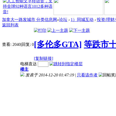
加拿大一路发城市 分类信息网
»
论坛
›
1）同城互动
›
投资/理财
返回列表
[多伦多GTA]
等跌市十
查看:
2040
|
回复:
0
[复制链接]
电梯直达
楼主
发表于 2014-12-20 01:47:19
|
只看该作者