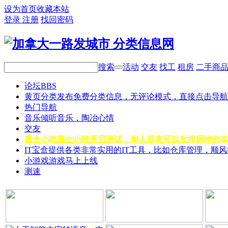
设为首页
收藏本站
登录
注册
找回密码
搜索
活动
交友
找工
租房
二手商
论坛
BBS
黄页分类
发布免费分类信息，无评论模式，直接点击导航
热门导航
音乐
倾听音乐，陶冶心情
交友
嘉士小吃
嘉士小吃开启测试，华人朋友可以发挥厨神的本
IT宝盒
提供各类非常实用的IT工具，比如仓库管理，顺
小游戏
游戏马上上线
测速