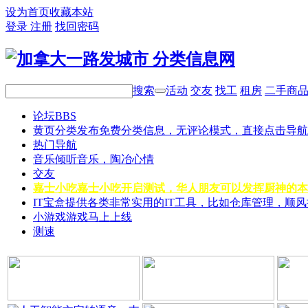
设为首页
收藏本站
登录
注册
找回密码
搜索
活动
交友
找工
租房
二手商
论坛
BBS
黄页分类
发布免费分类信息，无评论模式，直接点击导航
热门导航
音乐
倾听音乐，陶冶心情
交友
嘉士小吃
嘉士小吃开启测试，华人朋友可以发挥厨神的本
IT宝盒
提供各类非常实用的IT工具，比如仓库管理，顺
小游戏
游戏马上上线
测速