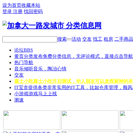
设为首页
收藏本站
登录
注册
找回密码
搜索
活动
交友
找工
租房
二手商
论坛
BBS
黄页分类
发布免费分类信息，无评论模式，直接点击导航
热门导航
音乐
倾听音乐，陶冶心情
交友
嘉士小吃
嘉士小吃开启测试，华人朋友可以发挥厨神的本
IT宝盒
提供各类非常实用的IT工具，比如仓库管理，顺
小游戏
游戏马上上线
测速