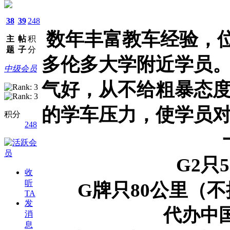
38
39
248
数年丰富教车经验，位于
主
帖
积
题
子
分
多伦多大学附近学员
中级会员
气好，从不给粗暴态
的学车压力，使学员
积分
248
G2
只
5
收
听
G
牌只
80
公里（不
TA
发
代办中
消
息