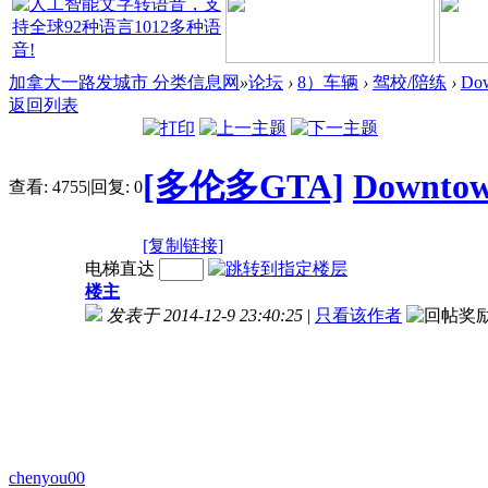
加拿大一路发城市 分类信息网
»
论坛
›
8）车辆
›
驾校/陪练
›
D
返回列表
[多伦多GTA]
Down
查看:
4755
|
回复:
0
[复制链接]
电梯直达
楼主
发表于 2014-12-9 23:40:25
|
只看该作者
chenyou00