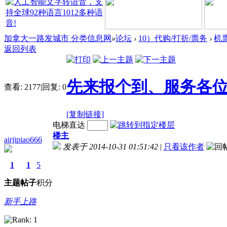
加拿大一路发城市 分类信息网
»
论坛
›
10）代购/打折/票务
›
机
返回列表
先来报个到、服务各
查看:
2177
|
回复:
0
[复制链接]
电梯直达
楼主
airjipiao666
发表于 2014-10-31 01:51:42
|
只看该作者
1
1
5
主题
帖子
积分
新手上路