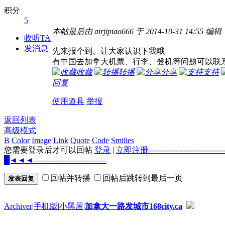
积分
5
本帖最后由 airjipiao666 于 2014-10-31 14:55 编辑
收听TA
发消息
先来报个到、让大家认识下我哦
有中国去加拿大机票、行李、登机等问题可以联系我哦 我
收藏
转播
分享
支持
回复
使用道具
举报
返回列表
高级模式
B
Color
Image
Link
Quote
Code
Smilies
您需要登录后才可以回帖
登录
|
立即注册--------------------
█◄◄◄-----------------------------
回帖并转播
回帖后跳转到最后一页
发表回复
Archiver
|
手机版
|
小黑屋
|
加拿大一路发城市168city.ca