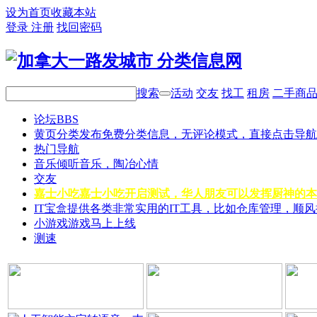
设为首页
收藏本站
登录
注册
找回密码
搜索
活动
交友
找工
租房
二手商
论坛
BBS
黄页分类
发布免费分类信息，无评论模式，直接点击导航
热门导航
音乐
倾听音乐，陶冶心情
交友
嘉士小吃
嘉士小吃开启测试，华人朋友可以发挥厨神的本
IT宝盒
提供各类非常实用的IT工具，比如仓库管理，顺
小游戏
游戏马上上线
测速