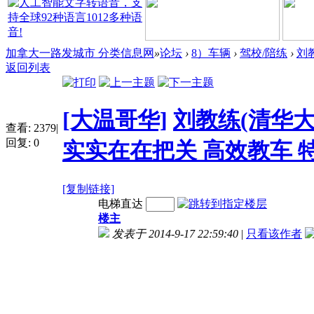
加拿大一路发城市 分类信息网
»
论坛
›
8）车辆
›
驾校/陪练
›
刘
返回列表
[大温哥华]
刘教练(清华大
查看:
2379
|
回复:
0
实实在在把关 高效教车 
[复制链接]
电梯直达
楼主
发表于 2014-9-17 22:59:40
|
只看该作者