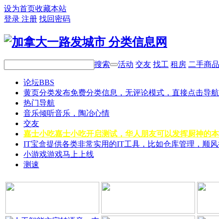
设为首页
收藏本站
登录
注册
找回密码
搜索
活动
交友
找工
租房
二手商
论坛
BBS
黄页分类
发布免费分类信息，无评论模式，直接点击导航
热门导航
音乐
倾听音乐，陶冶心情
交友
嘉士小吃
嘉士小吃开启测试，华人朋友可以发挥厨神的本
IT宝盒
提供各类非常实用的IT工具，比如仓库管理，顺
小游戏
游戏马上上线
测速