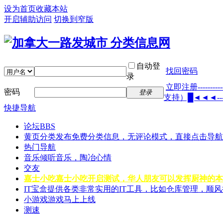
设为首页
收藏本站
开启辅助访问
切换到窄版
自动登
找回密码
录
立即注册---------
密码
登录
支持）█◄◄◄----------
快捷导航
论坛
BBS
黄页分类
发布免费分类信息，无评论模式，直接点击导航
热门导航
音乐
倾听音乐，陶冶心情
交友
嘉士小吃
嘉士小吃开启测试，华人朋友可以发挥厨神的本
IT宝盒
提供各类非常实用的IT工具，比如仓库管理，顺
小游戏
游戏马上上线
测速