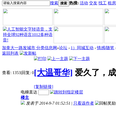
搜索
热搜:
活动
交友
找工
租房
搜索
加拿大一路发城市 分类信息网
»
论坛
›
1）同城互动
›
情感|随笔
返回列表
[大温哥华]
爱久了，
查看:
1353
|
回复:
0
[复制链接]
电梯直达
楼主
发表于 2014-9-7 01:52:51
|
只看该作者